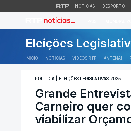
NOTÍCIAS
DESPORTO
PAÍS
MUNDIAL 2
Grande Entrevista.
Eleições Legislati
INÍCIO
NOTÍCIAS
VÍDEOS RTP
ANTENA1
|
POLÍTICA
ELEIÇÕES LEGISLATIVAS 2025
Grande Entrevist
Carneiro quer co
viabilizar Orçam