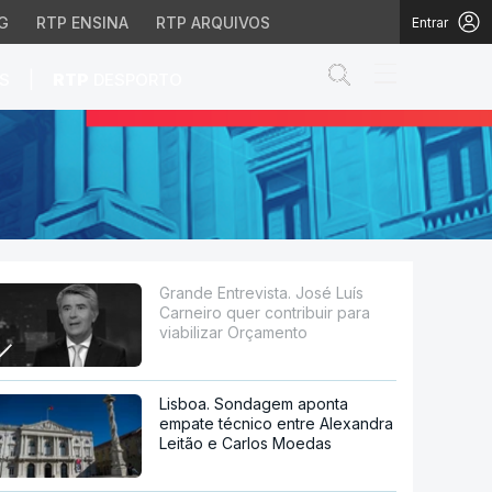
G
RTP ENSINA
RTP ARQUIVOS
Entrar
Abrir campo de
|
S
RTP
DESPORTO
 contribuir para viabili
Grande Entrevista. José Luís
Carneiro quer contribuir para
viabilizar Orçamento
Lisboa. Sondagem aponta
empate técnico entre Alexandra
Leitão e Carlos Moedas