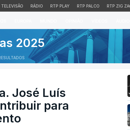
TELEVISÃO
RÁDIO
RTP PLAY
RTP PALCO
RTP ZIG ZA
026
EUROPA
MUNDO
OPINIÃO
VÍDEOS
ÁUDIO
 José Luís Carneiro quer
vas 2025
RESULTADOS
a. José Luís
ntribuir para
ento