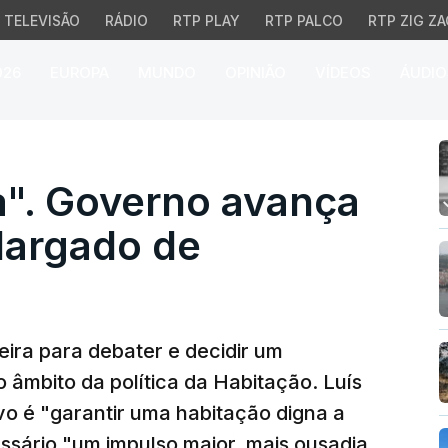
TELEVISÃO
RÁDIO
RTP PLAY
RTP PALCO
RTP ZIG ZA
026
EUROPA
MUNDO
OPINIÃO
VÍDEOS
ÁUDIO
. Governo avança com "
a". Governo avança
largado de
eira para debater e decidir um
 âmbito da política da Habitação. Luís
o é "garantir uma habitação digna a
ssário "um impulso maior, mais ousadia,