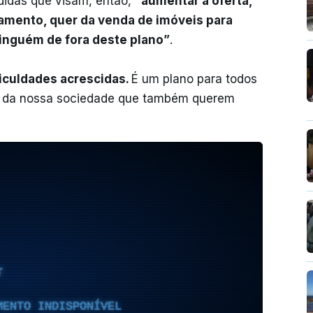
didas que visam, então,
“aumentar a oferta,
amento, quer da venda de imóveis para
ninguém de fora deste plano”
.
iculdades acrescidas.
É um plano para todos
es da nossa sociedade que também querem
T
MENTO INDISPONÍVEL