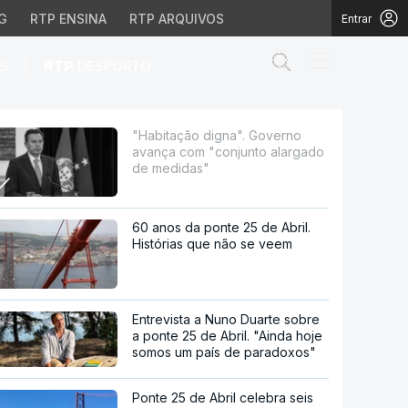
G
RTP ENSINA
RTP ARQUIVOS
Entrar
Abrir campo de
|
S
RTP
DESPORTO
conjunto alargado de m
"Habitação digna". Governo
avança com "conjunto alargado
de medidas"
60 anos da ponte 25 de Abril.
Histórias que não se veem
Entrevista a Nuno Duarte sobre
a ponte 25 de Abril. "Ainda hoje
somos um país de paradoxos"
Ponte 25 de Abril celebra seis