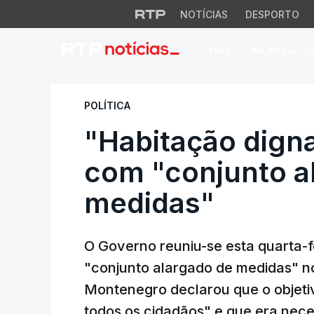
NOTÍCIAS
DESPORTO
PAÍS
MUNDIAL 2
"Habitação digna"
POLÍTICA
"Habitação dign
com "conjunto a
medidas"
O Governo reuniu-se esta quarta-f
"conjunto alargado de medidas" no
Montenegro declarou que o objetiv
todos os cidadãos" e que era nece