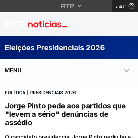
Entrar
Jorge Pinto pede aos 
Eleições Presidenciais 2026
MENU
POLÍTICA
|
PRESIDENCIAIS 2026
Jorge Pinto pede aos partidos que
"levem a sério" denúncias de
assédio
O candidato presidencial Jorge Pinto pediu hoje