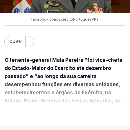
facebook.com/ExercitoPortuguesPRT
OUVIR
O tenente-general Maia Pereira "foi vice-chefe
do Estado-Maior do Exército até dezembro
passado" e "ao longo da sua carreira
desempenhou funções em diversas unidades,
estabelecimentos e órgãos do Exército, no
Estado-Maior-General das Forças Armadas, no
Ministério da Defesa Nacional e no
VER MAIS
estrangeiro"
, refere-se numa nota enviada à
agência Lusa pela assessoria do Presidente eleito.