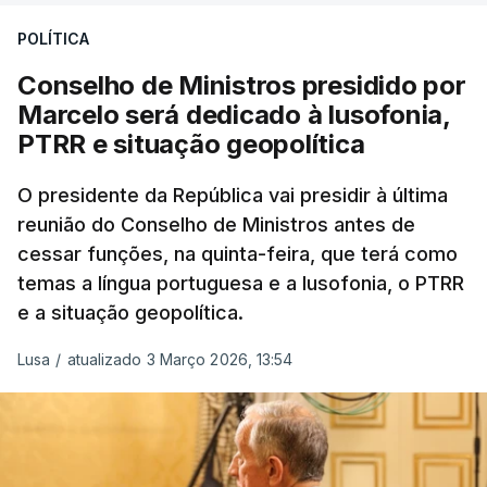
Da sua experiência no terreno, é destacada a
POLÍTICA
participação "em duas missões no âmbito das
Conselho de Ministros presidido por
Forças Nacionais Destacadas, como
Marcelo será dedicado à lusofonia,
comandante do 2.º Batalhão Mecanizado, da
PTRR e situação geopolítica
Reserva Tática do Comandante da Força da
NATO no Kosovo, e, mais recentemente, na
O presidente da República vai presidir à última
MINUSCA, como 2.º comandante da Força
reunião do Conselho de Ministros antes de
Militar da ONU para a República Centro-
cessar funções, na quinta-feira, que terá como
Africana"
.
temas a língua portuguesa e a lusofonia, o PTRR
e a situação geopolítica.
"Foi ainda
chefe do Branch de Apoio às
Operações na Divisão de Operações,
Lusa
/
atualizado 3 Março 2026, 13:54
acumulando com presidente dos Grupos NATO
de Proteção da Força e de Operações
Psicológicas
, no Quartel-General do Comando
Supremo das Forças Aliadas na Europa (SHAPE),