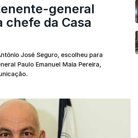
tenente-general
a chefe da Casa
 António José Seguro, escolheu para
eneral Paulo Emanuel Maia Pereira,
unicação.