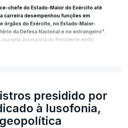
ice-chefe do Estado-Maior do Exército até
ua carreira desempenhou funções em
e órgãos do Exército, no Estado-Maior-
tério da Defesa Nacional e no estrangeiro"
,
usa pela assessoria do Presidente eleito.
cada a
participação "em duas missões no
ER MAIS
das, como comandante do 2.º Batalhão
mandante da Força da NATO no Kosovo, e,
 2.º comandante da Força Militar da ONU
stros presidido por
s Operações na Divisão de Operações,
icado à lusofonia,
s NATO de Proteção da Força e de
General do Comando Supremo das Forças
geopolítica
lgica", acrescenta-se.