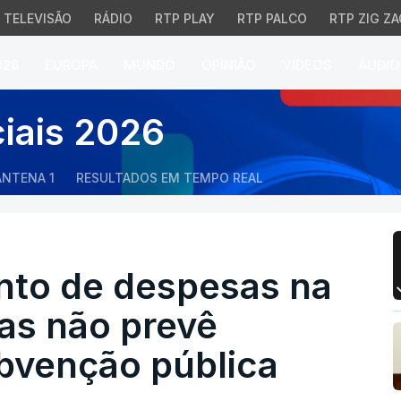
TELEVISÃO
RÁDIO
RTP PLAY
RTP PALCO
RTP ZIG ZA
026
EUROPA
MUNDO
OPINIÃO
VÍDEOS
ÁUDIO
o de despesas na segun
ciais 2026
ANTENA 1
RESULTADOS EM TEMPO REAL
nto de despesas na
as não prevê
bvenção pública