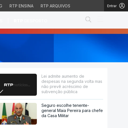
G
RTP ENSINA
RTP ARQUIVOS
Entrar
Abrir campo de
|
S
RTP
DESPORTO
da volta mas não prev
Lei admite aumento de
despesas na segunda volta mas
não prevê acréscimo de
subvenção pública
Seguro escolhe tenente-
general Maia Pereira para chefe
da Casa Militar