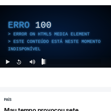
ERRO
100
ERROR ON HTML5 MEDIA ELEMENT
ESTE CONTEÚDO ESTÁ NESTE MOMENTO
INDISPONÍVEL
PAÍS
Mau tempo provocou sete