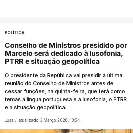
Ministério da Defesa Nacional e no
VER MAIS
estrangeiro"
, refere-se numa nota enviada à
agência Lusa pela assessoria do Presidente eleito.
Da sua experiência no terreno, é destacada a
POLÍTICA
participação "em duas missões no âmbito das
Conselho de Ministros presidido por
Forças Nacionais Destacadas, como
Marcelo será dedicado à lusofonia,
comandante do 2.º Batalhão Mecanizado, da
PTRR e situação geopolítica
Reserva Tática do Comandante da Força da
NATO no Kosovo, e, mais recentemente, na
O presidente da República vai presidir à última
MINUSCA, como 2.º comandante da Força
reunião do Conselho de Ministros antes de
Militar da ONU para a República Centro-
cessar funções, na quinta-feira, que terá como
Africana"
.
temas a língua portuguesa e a lusofonia, o PTRR
e a situação geopolítica.
"Foi ainda
chefe do Branch de Apoio às
Operações na Divisão de Operações,
Lusa
/
atualizado 3 Março 2026, 13:54
acumulando com presidente dos Grupos NATO