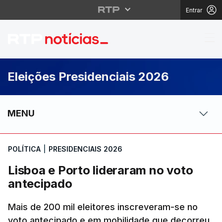
Entrar
Lisboa e Porto liderar
Eleições Presidenciais 2026
MENU
POLÍTICA
|
PRESIDENCIAIS 2026
Lisboa e Porto lideraram no voto
antecipado
Mais de 200 mil eleitores inscreveram-se no
voto antecipado e em mobilidade que decorreu