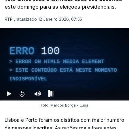
este domingo para as eleições presidenciais.
RTP
/
atualizado 12 Janeiro 2026, 07:55
ERRO
100
ERROR ON HTML5 MEDIA ELEMENT
ESTE CONTEÚDO ESTÁ NESTE MOMENTO
INDISPONÍVEL
Foto: Marcos Borga - Lusa
Lisboa e Porto foram os distritos com maior numero
de pessoas inscritas. As razões mais frequentes