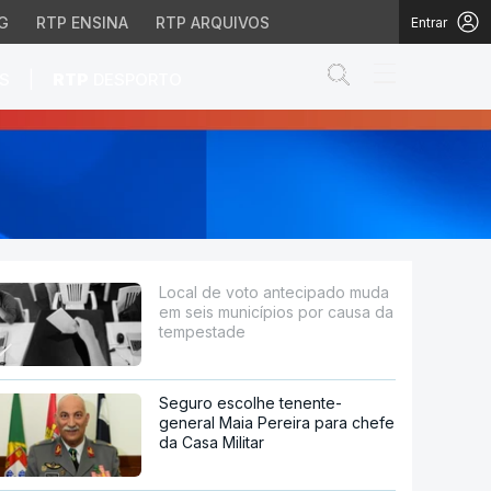
G
RTP ENSINA
RTP ARQUIVOS
Entrar
Abrir campo de
|
S
RTP
DESPORTO
unicípios por causa da
Local de voto antecipado muda
em seis municípios por causa da
tempestade
Seguro escolhe tenente-
general Maia Pereira para chefe
da Casa Militar