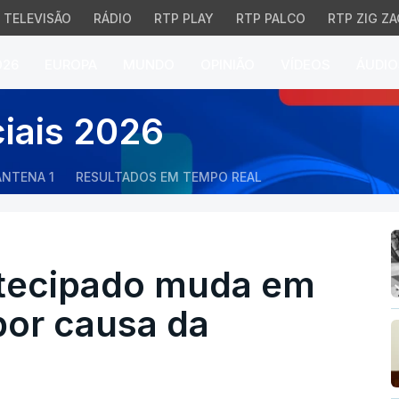
TELEVISÃO
RÁDIO
RTP PLAY
RTP PALCO
RTP ZIG ZA
026
EUROPA
MUNDO
OPINIÃO
VÍDEOS
ÁUDIO
ecipado muda em seis m
ciais 2026
ANTENA 1
RESULTADOS EM TEMPO REAL
ntecipado muda em
por causa da