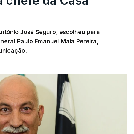
a chefe da Casa
 António José Seguro, escolheu para
eneral Paulo Emanuel Maia Pereira,
unicação.