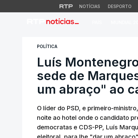
NOTÍCIAS
DESPORTO
PAÍS
MUNDIAL 2
Luís Montenegro d
POLÍTICA
Luís Montenegro
sede de Marques
um abraço" ao c
O líder do PSD, e primeiro-ministr
noite ao hotel onde o candidato pr
democratas e CDS-PP, Luís Marq
eleitoral, para lhe "dar um abraço"