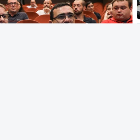
E, PAN e JPP.
ca enviou o diploma para análise do tribunal
ucionalidade das medidas ali contidas.
ara o Tribunal Constitucional decreto sobre
o e retorno de estrangeiros
26, 18:47
o Governo na mudança da lei de retorno de
uerda contra
Lusa