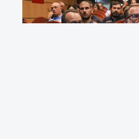
e teve votos contra de PS, Livre, PCP, B
Esta sexta-feira,
o Presidente da Repúbli
constitucional
, para averiguar a constit
ARTIGOS RELACIONADOS
Presidente envia p
concessão de asil
atualizado 7 Agosto 20
Direita ao lado d
estrangeiros, esq
15 Maio 2026, 14:09