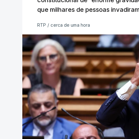
constitucional de “enorme gravid
que milhares de pessoas invadira
RTP
/
cerca de uma hora