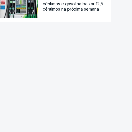
cêntimos e gasolina baixar 12,5
cêntimos na próxima semana
Preços dos alimentos sobem em
julho devido às condições
geopolíticas e climáticas
Ébola. OMS pede ensaio clínico
da vacina Ervebo
Acordo de Meca. Arábia
Saudita, Paquistão e Turquia
assinam pacto de defesa mútua
Tribunal de Recurso dos EUA
bloqueia projeto de Trump para
salão de baile