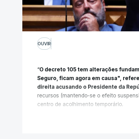
OUVIR
“
O decreto 105 tem alterações fundam
Seguro, ficam agora em causa", refer
direita acusando o Presidente da Rep
recursos (mantendo-se o efeito suspens
centro de acolhimento temporário.
Chega refere ainda que Seguro tem res
V
do país cidadãos adultos em situação i