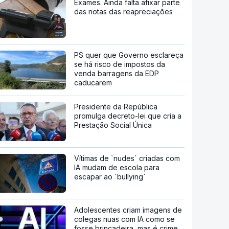
Exames. Ainda falta afixar parte
das notas das reapreciações
PS quer que Governo esclareça
se há risco de impostos da
venda barragens da EDP
caducarem
Presidente da República
promulga decreto-lei que cria a
Prestação Social Única
Vítimas de `nudes` criadas com
IA mudam de escola para
escapar ao `bullying`
Adolescentes criam imagens de
colegas nuas com IA como se
fosse brincadeira, mas é crime