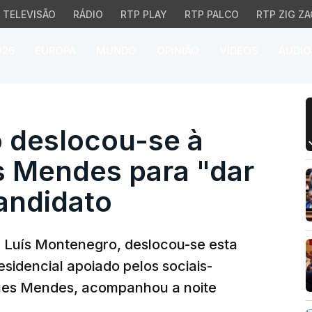
TELEVISÃO
RÁDIO
RTP PLAY
RTP PALCO
RTP ZIG ZA
026
EUROPA
MUNDO
OPINIÃO
VÍDEOS
ÁUDIO
eslocou-se à sede de 
 deslocou-se à
 Mendes para "dar
andidato
o, Luís Montenegro, deslocou-se esta
esidencial apoiado pelos sociais-
ues Mendes, acompanhou a noite
.