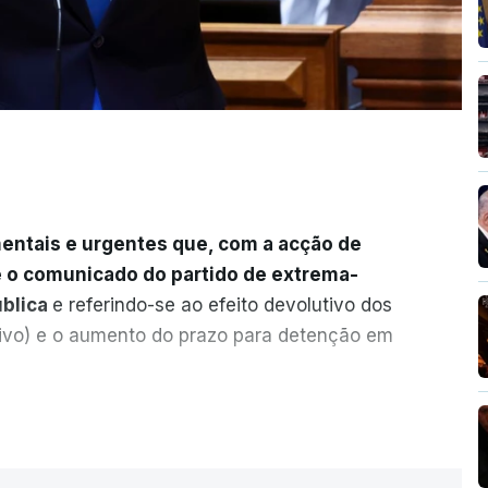
entais e urgentes que, com a acção de
e o comunicado do partido de extrema-
ública
e referindo-se ao efeito devolutivo dos
ivo) e o aumento do prazo para detenção em
ervas quanto à possibilidade de expulsar
ER MAIS
legal, se tiverem filhos menores.