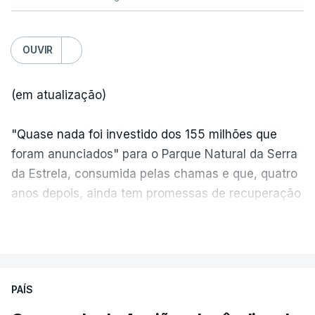
OUVIR
(em atualização)
"Quase nada foi investido dos 155 milhões que
foram anunciados" para o Parque Natural da Serra
da Estrela, consumida pelas chamas e que, quatro
anos depois, ainda tem promessas de recuperação
por cumprir.
VER MAIS
ERRO
100
PAÍS
ERROR ON HTML5 MEDIA ELEMENT