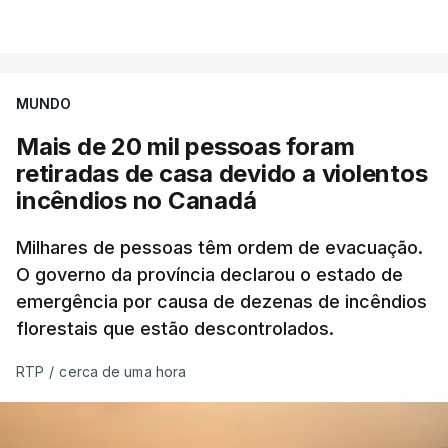
VER MAIS
de incêndio cerca de 90 concelhos dos distritos de
Vila Real, Bragança, Porto, Aveiro, Viseu, Guarda,
Castelo Branco, Coimbra, Leiria, Santarém,
MUNDO
Portalegre, Évora, Beja e Faro.
Mais de 20 mil pessoas foram
Sob perigo elevado de incêndio estão 65
retiradas de casa devido a violentos
concelhos dos distritos de Viana do Castelo, Vila
incêndios no Canadá
Real, Braga, Porto, Aveiro, Coimbra, Viseu, Leiria,
Santarém, Lisboa, Setúbal, Portalegre, Évora, Beja
Milhares de pessoas têm ordem de evacuação.
O governo da província declarou o estado de
e Faro.
emergência por causa de dezenas de incêndios
florestais que estão descontrolados.
O perigo de incêndio rural determinado pelo IPMA
tem cinco níveis, que vão de reduzido a máximo.
RTP
/
cerca de uma hora
Os cálculos são obtidos a partir da temperatura do
ar, humidade relativa, velocidade do vento e
quantidade de precipitação nas 24 horas