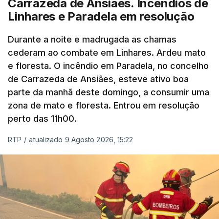
Carrazeda de Ansiães. Incêndios de
Linhares e Paradela em resolução
ESTE CONTEÚDO ESTÁ NESTE
MOMENTO INDISPONÍVEL
Durante a noite e madrugada as chamas
cederam ao combate em Linhares. Ardeu mato
e floresta. O incêndio em Paradela, no concelho
de Carrazeda de Ansiães, esteve ativo boa
parte da manhã deste domingo, a consumir uma
zona de mato e floresta. Entrou em resolução
perto das 11h00.
RTP
/
atualizado 9 Agosto 2026, 15:22