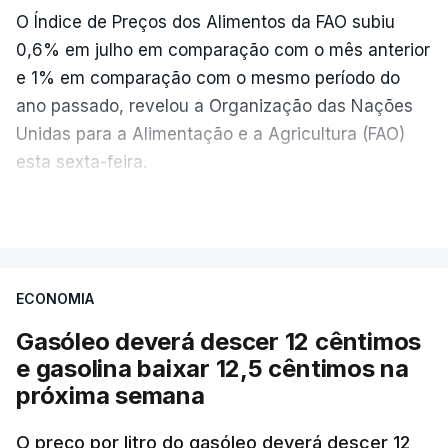
O Índice de Preços dos Alimentos da FAO subiu
0,6% em julho em comparação com o mês anterior
e 1% em comparação com o mesmo período do
ano passado, revelou a Organização das Nações
Unidas para a Alimentação e a Agricultura (FAO)
esta sexta-feira.
VER MAIS
Os preços globais dos alimentos atingiram o
seu nível mais elevado em três anos e meio,
ECONOMIA
com ondas de calor no Verão e conflitos na
Ucrânia e no Médio Oriente a elevar os
Gasóleo deverá descer 12 cêntimos
custos das colheitas.
e gasolina baixar 12,5 cêntimos na
próxima semana
O índice, que acompanha as variações mensais
de um cabaz de produtos alimentares
O preço por litro do gasóleo deverá descer 12