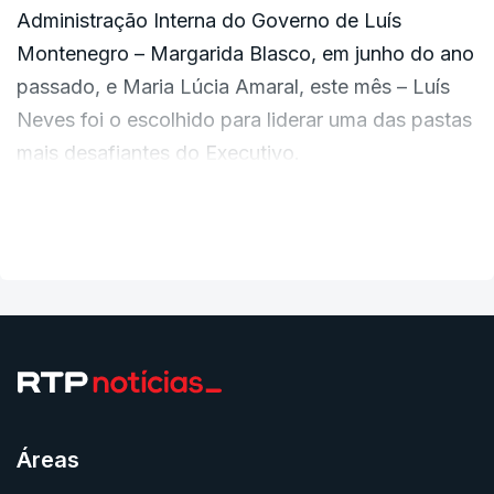
Administração Interna do Governo de Luís
Montenegro – Margarida Blasco, em junho do ano
passado, e Maria Lúcia Amaral, este mês – Luís
Neves foi o escolhido para liderar uma das pastas
mais desafiantes do Executivo.
VER MAIS
O até agora diretor da Polícia Judiciária enfrentará
desafios como a reforma da Proteção Civil, a
época de incêndios, as mudanças no SIRESP, os
problemas nos aeroportos ou as queixas das
polícias sobre as condições de trabalho.
Condições de trabalho dos polícias e militares
Áreas