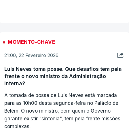
ERRO
VER MAIS
100
ERROR ON HTML5 MEDIA ELEMENT
ESTE CONTEÚDO ESTÁ NESTE MOMENTO
INDISPONÍVEL
MOMENTO-CHAVE
21:00, 22 Fevereiro 2026
Luís Neves toma posse. Que desafios tem pela
Numa curta cerimónia na Sala dos Embaixadores
frente o novo ministro da Administração
do Palácio de Belém, em Lisboa, também
Interna?
tomaram posse, reconduzidos, os três secretários
A tomada de posse de Luís Neves está marcada
de Estado deste ministério: Paulo Simões Ribeiro,
para as 10h00 desta segunda-feira no Palácio de
secretário de Estado Adjunto e da Administração
Belém. O novo ministro, com quem o Governo
Interna, Telmo Correia, da Administração Interna,
garante existir "sintonia", tem pela frente missões
e Rui Rocha, da Proteção Civil.
complexas.