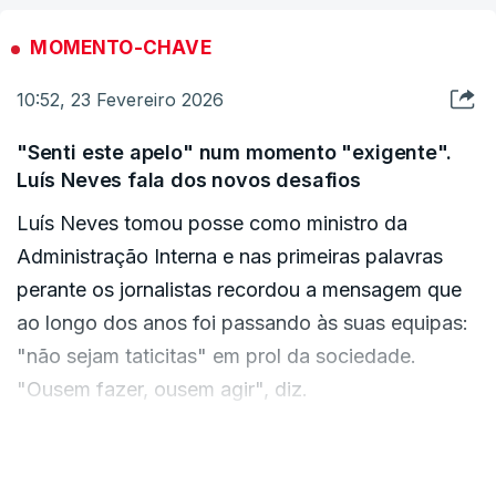
sem passar pelo topo. "
Não me oferece
reservas", garante.
"estou totalmente tranquilo
MOMENTO-CHAVE
Esta foi a primeira mudança na composição do
quanto à minha informação", dizendo estar
XXV Governo Constitucional, o segundo
10:52, 23 Fevereiro 2026
"ciente do papel que tive, da informação que
executivo PSD/CDS-PP chefiado por Luís
tenho".
"Senti este apelo" num momento "exigente".
Montenegro, que tomou posse há quase nove
Luís Neves fala dos novos desafios
meses, a 5 de junho do ano passado.
Luís Neves tomou posse como ministro da
Administração Interna e nas primeiras palavras
Maria Lúcia Amaral demitiu-se do cargo de
perante os jornalistas recordou a mensagem que
ministra da Administração Interna há duas
ao longo dos anos foi passando às suas equipas:
semanas, justificando, em nota oficial, que já não
"não sejam taticitas" em prol da sociedade.
dispunha de condições políticas para continuar.
"Ousem fazer, ousem agir", diz.
Admite que foi uma "decisão difícil", pelo que foi
VER MAIS
a sua carreira na recuperação da Polícia