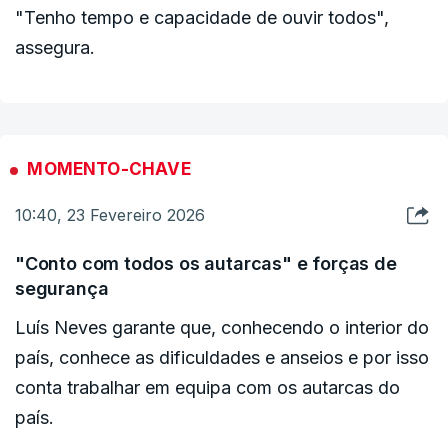
"Tenho tempo e capacidade de ouvir todos",
INDISPONÍVEL
assegura.
Luís Neves assegura que o modelo de
MOMENTO-CHAVE
organização da Polícia Judiciária, que liderou nos
10:40, 23 Fevereiro 2026
últimos anos, permite que o conhecimento dos
casos fique estanque, sem passar pelo topo.
"Conto com todos os autarcas" e forças de
"Não me oferece reservas", garante. "Estou
segurança
totalmente tranquilo quanto à minha informação",
Luís Neves garante que, conhecendo o interior do
disse.
país, conhece as dificuldades e anseios e por isso
conta trabalhar em equipa com os autarcas do
O antigo diretor nacional da PJ diz ter aceitado
país.
a nomeação “com muito ânimo”, embora