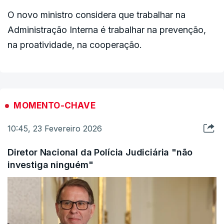
admita que foi uma “decisão difícil”.
O novo ministro considera que trabalhar na
Administração Interna é trabalhar na prevenção,
Luís Neves promete diálogo, garantindo que
na proatividade, na cooperação.
“todas as propostas positivas serão abraçadas e
tidas em conta”. “As que não estão nesse patamar
serão discutidas. As que violem a minha
consciência (...) serão afastadas", disse.
MOMENTO-CHAVE
"Tenho tempo e capacidade de ouvir todos",
10:45, 23 Fevereiro 2026
assegurou.
Diretor Nacional da Polícia Judiciária "não
investiga ninguém"
ERRO
100
ERROR ON HTML5 MEDIA ELEMENT