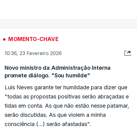
VER MAIS
o Governo, depois de a PJ ter participado em
investigações ligadas ao primeiro-ministro, Luís
Montenegro.
"O diretor nacional não investiga ninguém.
MOMENTO-CHAVE
Agradeço a questão que foi colocada para
10:36, 23 Fevereiro 2026
ficarmos imediatamente esclarecidos sobre
esse tema. O papel do diretor nacional da
Novo ministro da Administração Interna
Polícia Judiciária é organizar, é prover meios
promete diálogo. "Sou humilde"
para uma instituição", afirmou.
Luís Neves garante ter humildade para dizer que
"todas as propostas positivas serão abraçadas e
tidas em conta. As que não estão nesse patamar,
ERRO
100
serão discutidas. As que violem a minha
ERROR ON HTML5 MEDIA ELEMENT
consciência (...) serão afastadas".
ESTE CONTEÚDO ESTÁ NESTE MOMENTO