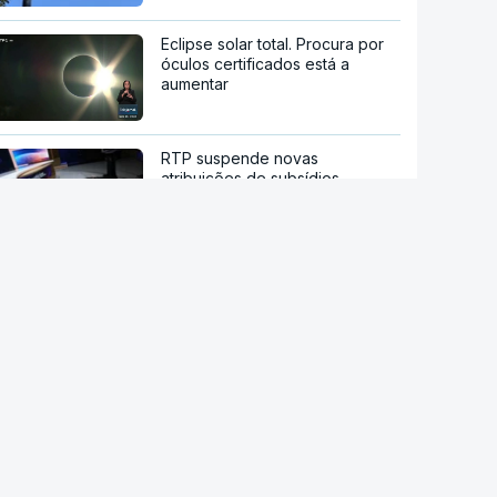
Eclipse solar total. Procura por
óculos certificados está a
aumentar
RTP suspende novas
atribuições de subsídios
questionados em auditoria da
IGF
IGAS arquiva processo de bebé
que morreu após a mãe ir a
cinco hospitais
RD Congo. Surto de ébola está
a espalhar-se a um ritmo sem
precedentes
Candidato presidencial