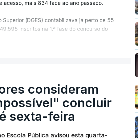
e acesso, mais 834 face ao ano passado.
o Superior (DGES) contabilizava já perto de 55
 49.595 inscritos na 1.ª fase do concurso do
ER MAIS
 apenas 304 alunos tinham apresentado
 o tinham feito no primeiro dia do concurso do
ores consideram
mil exames nacionais do ensino secundário
o processo registou várias falhas técnicas,
possível" concluir
 da divulgação das notas.
é sexta-feira
o Escola Pública avisou esta quarta-