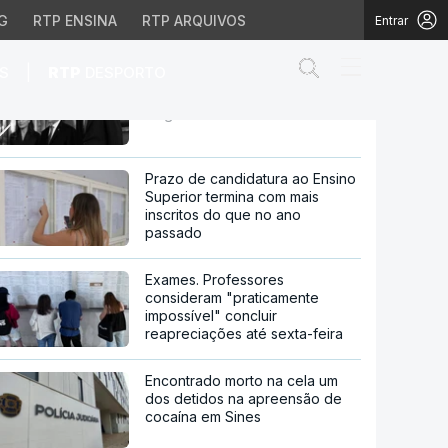
G
RTP ENSINA
RTP ARQUIVOS
Entrar
Abrir campo de
|
S
RTP
DESPORTO
Marcelo desafia Seguro a
escolher Espanha para primeira
viagem oficial
 para primeira viagem 
Prazo de candidatura ao Ensino
Superior termina com mais
inscritos do que no ano
passado
Exames. Professores
consideram "praticamente
impossível" concluir
reapreciações até sexta-feira
Encontrado morto na cela um
dos detidos na apreensão de
cocaína em Sines