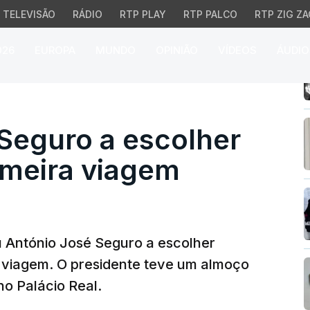
TELEVISÃO
RÁDIO
RTP PLAY
RTP PALCO
RTP ZIG ZA
026
EUROPA
MUNDO
OPINIÃO
VÍDEOS
ÁUDIO
guro a escolher Espanha
Seguro a escolher
imeira viagem
 António José Seguro a escolher
 viagem. O presidente teve um almoço
no Palácio Real.