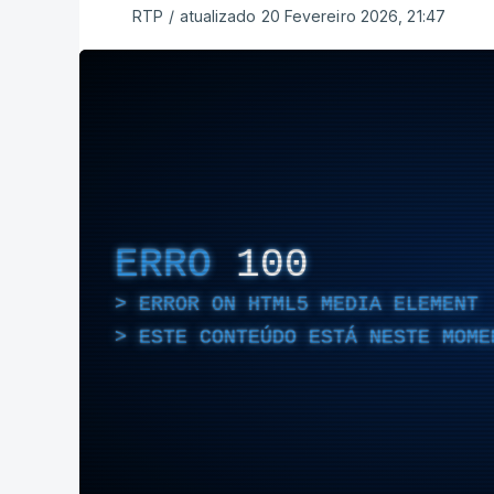
RTP
/
atualizado 20 Fevereiro 2026, 21:47
ERRO
100
ERROR ON HTML5 MEDIA ELEMENT
ESTE CONTEÚDO ESTÁ NESTE MOME