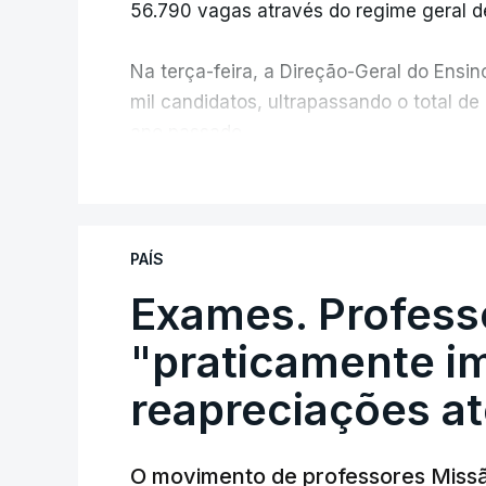
56.790 vagas através do regime geral d
Na terça-feira, a Direção-Geral do Ensin
mil candidatos, ultrapassando o total de
ano passado.
V
No primeiro dia do concurso deste ano,
candidatura, muito abaixo dos 10 mil que
ano passado.
PAÍS
Exames. Profess
Pela primeira vez este ano, quase 300 
foram avaliados em formato digital, mas 
"praticamente im
obrigando ao adiamento por alguns dias
reapreciações at
O movimento de professores Missã