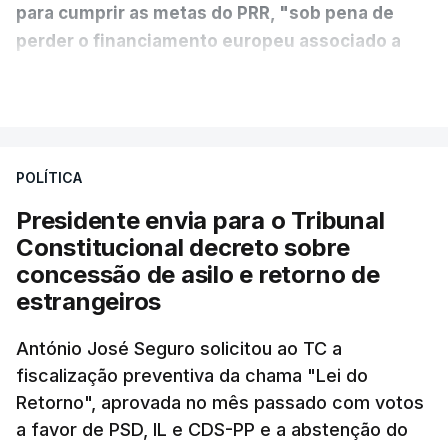
para cumprir as metas do PRR, "sob pena de
perder o financiamento europeu associado a
essa reforma específica".
VER MAIS
António José Seguro entende que a reforma reúne
treze apoios sociais "num só" e pretende "tornar o
POLÍTICA
sistema mais simples, mais justo e transparente".
Presidente envia para o Tribunal
"Sempre que seja possível reduzir burocracias,
Constitucional decreto sobre
eliminar sobreposições e garantir que os apoios
concessão de asilo e retorno de
chegam a quem mais necessita, estaremos a dar
estrangeiros
um passo na direção certa", argumenta o
António José Seguro solicitou ao TC a
Presidente da República.
fiscalização preventiva da chama "Lei do
Retorno", aprovada no mês passado com votos
Assegurar que "ninguém é
a favor de PSD, IL e CDS-PP e a abstenção do