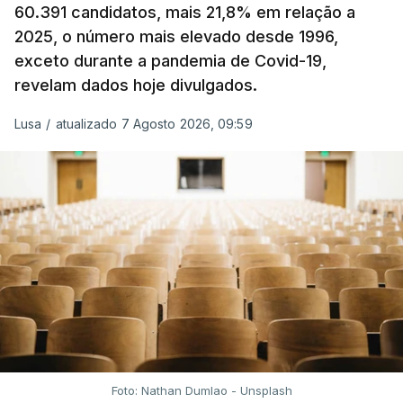
60.391 candidatos, mais 21,8% em relação a
extraordinária e temporária no ISP, sempre que se
2025, o número mais elevado desde 1996,
verifique um aumento do preço dos combustíveis
exceto durante a pandemia de Covid-19,
superior a 10 cêntimos, para mitigar a escalada de
revelam dados hoje divulgados.
preços.
Lusa
/
atualizado 7 Agosto 2026, 09:59
Depois de uma subida inicial devido à guerra no
Irão, à tensão geopolítica no Médio Oriente e ao
fecho do estreito de Ormuz, os preços dos
combustíveis desceram durante o cessar-fogo
entre Washington e Teerão.
No entanto, com o retomar do conflito, as últimas
semanas têm sido marcadas por uma subida
acentuada, tendência que deverá ser revertida na
próxima semana.
Foto: Nathan Dumlao - Unsplash