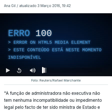
Ana Gil
/
atualizado 3 Março 2016, 19:42
ERRO
100
ERROR ON HTML5 MEDIA ELEMENT
ESTE CONTEÚDO ESTÁ NESTE MOMENTO
INDISPONÍVEL
Foto: Reuters/Rafael Marchante
"A função de administradora não executiva não
tem nenhuma incompatibilidade ou impedimento
legal pelo facto de ter sido ministra de Estado e