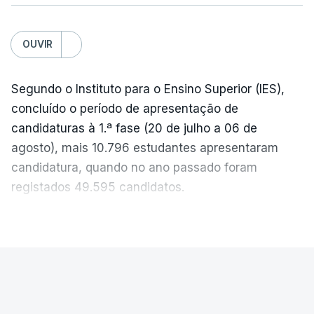
c/Lusa
OUVIR
Segundo o Instituto para o Ensino Superior (IES),
concluído o período de apresentação de
candidaturas à 1.ª fase (20 de julho a 06 de
agosto), mais 10.796 estudantes apresentaram
candidatura, quando no ano passado foram
registados 49.595 candidatos.
"Os resultados da 1ª fase do concurso nacional de
VER MAIS
acesso mostram que em 2026 se registou o
número mais elevado de candidatos nos últimos 30
anos, exceto nos anos da pandemia de Covid-19,
PAÍS
durante os quais foram adotadas regras
Exames Nacionais. Resultados da