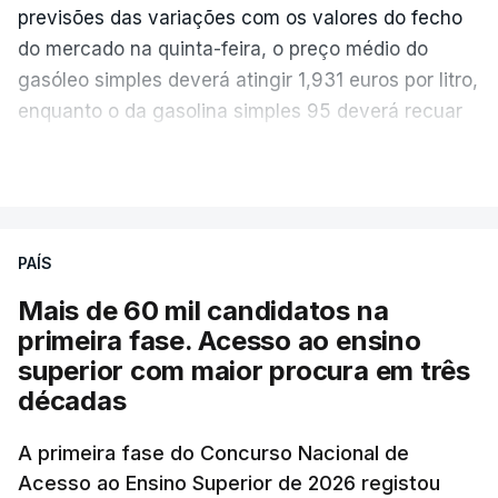
previsões das variações com os valores do fecho
do mercado na quinta-feira, o preço médio do
gasóleo simples deverá atingir 1,931 euros por litro,
enquanto o da gasolina simples 95 deverá recuar
para 1,855 euros por litro.
VER MAIS
A média final só ficará fechada ao final do dia,
podendo ainda registar alterações em função da
evolução das cotações internacionais do petróleo,
PAÍS
e o custo final na bomba poderá variar conforme o
Mais de 60 mil candidatos na
posto de abastecimento, a marca e a localização.
primeira fase. Acesso ao ensino
superior com maior procura em três
A atualização do desconto do Imposto sobre os
décadas
Produtos Petrolíferos (ISP) também poderá
alterar os valores previstos.
A primeira fase do Concurso Nacional de
Acesso ao Ensino Superior de 2026 registou
O Governo comprometeu-se a aplicar uma redução