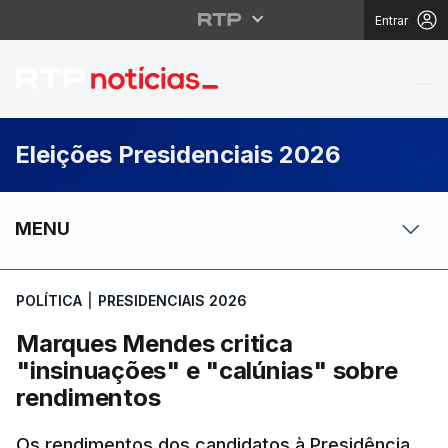
Entrar
Marques Mendes critic
Eleições Presidenciais 2026
MENU
POLÍTICA
|
PRESIDENCIAIS 2026
Marques Mendes critica
"insinuações" e "calúnias" sobre
rendimentos
Os rendimentos dos candidatos à Presidência