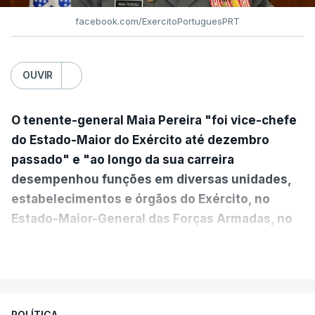
facebook.com/ExercitoPortuguesPRT
OUVIR
O tenente-general Maia Pereira "foi vice-chefe
do Estado-Maior do Exército até dezembro
passado" e "ao longo da sua carreira
desempenhou funções em diversas unidades,
estabelecimentos e órgãos do Exército, no
Estado-Maior-General das Forças Armadas, no
Ministério da Defesa Nacional e no
VER MAIS
estrangeiro"
, refere-se numa nota enviada à
agência Lusa pela assessoria do Presidente eleito.
Da sua experiência no terreno, é destacada a
POLÍTICA