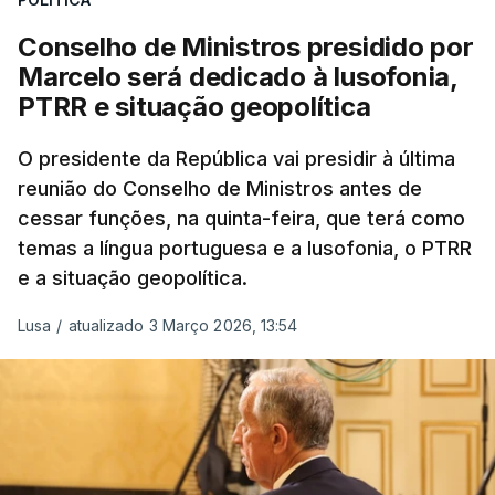
participação "em duas missões no âmbito das
Conselho de Ministros presidido por
Forças Nacionais Destacadas, como
Marcelo será dedicado à lusofonia,
comandante do 2.º Batalhão Mecanizado, da
PTRR e situação geopolítica
Reserva Tática do Comandante da Força da
NATO no Kosovo, e, mais recentemente, na
O presidente da República vai presidir à última
MINUSCA, como 2.º comandante da Força
reunião do Conselho de Ministros antes de
Militar da ONU para a República Centro-
cessar funções, na quinta-feira, que terá como
Africana"
.
temas a língua portuguesa e a lusofonia, o PTRR
e a situação geopolítica.
"Foi ainda
chefe do Branch de Apoio às
Operações na Divisão de Operações,
Lusa
/
atualizado 3 Março 2026, 13:54
acumulando com presidente dos Grupos NATO
de Proteção da Força e de Operações
Psicológicas
, no Quartel-General do Comando
Supremo das Forças Aliadas na Europa (SHAPE),
em Mons, Bélgica", acrescenta-se.