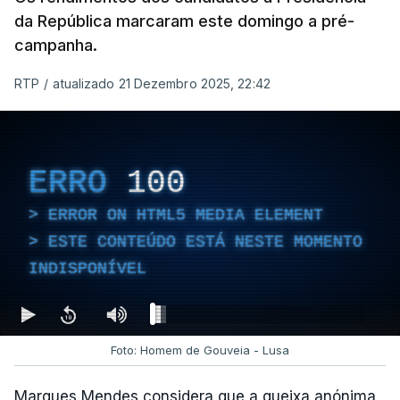
da República marcaram este domingo a pré-
campanha.
RTP
/
atualizado 21 Dezembro 2025, 22:42
ERRO
100
ERROR ON HTML5 MEDIA ELEMENT
ESTE CONTEÚDO ESTÁ NESTE MOMENTO
INDISPONÍVEL
Foto: Homem de Gouveia - Lusa
Marques Mendes considera que a queixa anónima