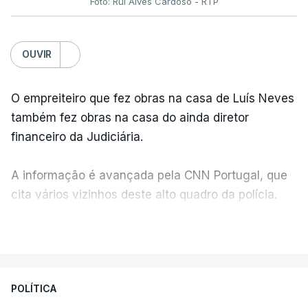
Foto: Rui Alves Cardoso - RTP
OUVIR
O empreiteiro que fez obras na casa de Luís Neves
também fez obras na casa do ainda diretor
financeiro da Judiciária.
A informação é avançada pela CNN Portugal, que
cita vários vizinhos deste alto quadro da polícia.
VER MAIS
Foi o diretor financeiro, Álvaro Pires, que assumiu a
responsabilidade de sugerir as instalações da
Construbarcelos para acolher um atrelado
POLÍTICA
apreendido numa operação de droga.