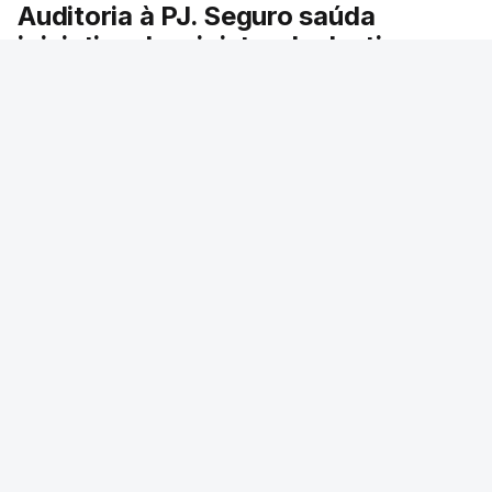
Auditoria à PJ. Seguro saúda
iniciativa da ministra da Justiça
O presidente da República saudou a auditoria
aberta pela ministra da Justiça à Polícia
Judiciária e pediu rapidez no apuramento de
resultados. António José Seguro avisou que
cabe a todos os que ocupam cargos públicos
defenderem as instituições democráticas.
RTP
/
6 Agosto 2026, 20:23
ERRO
100
ERROR ON HTML5 MEDIA ELEMENT
ESTE CONTEÚDO ESTÁ NESTE MOMENTO