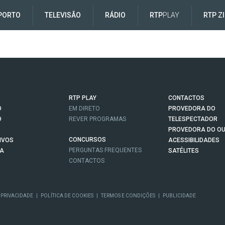
PORTO
TELEVISÃO
RÁDIO
RTP
PLAY
RTP Z
RTP PLAY
CONTACTOS
O
EM DIRETO
PROVEDORA DO
O
REVER PROGRAMAS
TELESPECTADOR
PROVEDORA DO OU
CONCURSOS
IVOS
ACESSIBILIDADES
PERGUNTAS FREQUENTES
NA
SATÉLITES
CONTACTOS
 PRIVACIDADE
|
POLÍTICA DE COOKIES
|
TERMOS E CONDIÇÕES
|
PUBLICIDADE