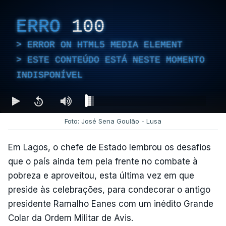
ERRO
100
ERROR ON HTML5 MEDIA ELEMENT
ESTE CONTEÚDO ESTÁ NESTE MOMENTO
INDISPONÍVEL
Foto: José Sena Goulão - Lusa
Em Lagos, o chefe de Estado lembrou os desafios
que o país ainda tem pela frente no combate à
pobreza e aproveitou, esta última vez em que
preside às celebrações, para condecorar o antigo
presidente Ramalho Eanes com um inédito Grande
Colar da Ordem Militar de Avis.