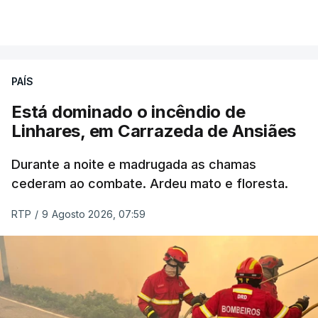
por cumprir.
VER MAIS
ERRO
100
PAÍS
ERROR ON HTML5 MEDIA ELEMENT
Está dominado o incêndio de
Linhares, em Carrazeda de Ansiães
ESTE CONTEÚDO ESTÁ NESTE
MOMENTO INDISPONÍVEL
Durante a noite e madrugada as chamas
cederam ao combate. Ardeu mato e floresta.
RTP
/
9 Agosto 2026, 07:59