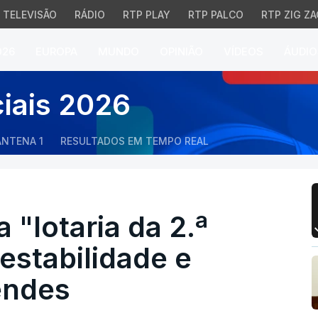
TELEVISÃO
RÁDIO
RTP PLAY
RTP PALCO
RTP ZIG ZA
026
EUROPA
MUNDO
OPINIÃO
VÍDEOS
ÁUDIO
"lotaria da 2.ª volta" 
ciais 2026
ANTENA 1
RESULTADOS EM TEMPO REAL
 "lotaria da 2.ª
estabilidade e
endes