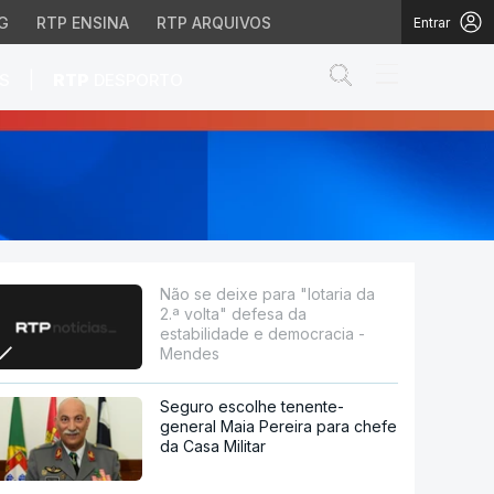
G
RTP ENSINA
RTP ARQUIVOS
Entrar
Abrir campo de
|
S
RTP
DESPORTO
defesa da estabilidade 
Não se deixe para "lotaria da
2.ª volta" defesa da
estabilidade e democracia -
Mendes
Seguro escolhe tenente-
general Maia Pereira para chefe
da Casa Militar