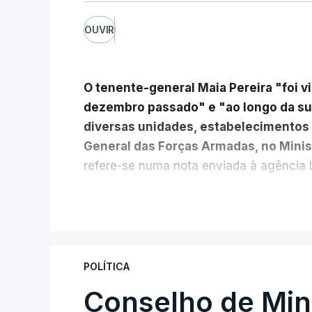
OUVIR
O tenente-general Maia Pereira "foi v
dezembro passado" e "ao longo da s
diversas unidades, estabelecimentos 
General das Forças Armadas, no Minis
refere-se numa nota enviada à agência L
Da sua experiência no terreno, é desta
V
âmbito das Forças Nacionais Destaca
Mecanizado, da Reserva Tática do Co
mais recentemente, na MINUSCA, como
POLÍTICA
para a República Centro-Africana"
.
Conselho de Mini
"Foi ainda
chefe do Branch de Apoio à