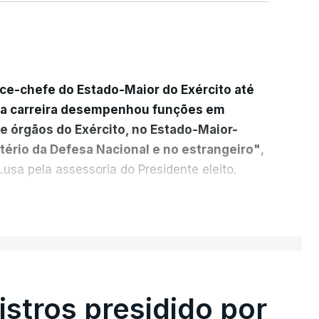
ice-chefe do Estado-Maior do Exército até
ua carreira desempenhou funções em
e órgãos do Exército, no Estado-Maior-
tério da Defesa Nacional e no estrangeiro"
,
usa pela assessoria do Presidente eleito.
cada a
participação "em duas missões no
ER MAIS
das, como comandante do 2.º Batalhão
mandante da Força da NATO no Kosovo, e,
 2.º comandante da Força Militar da ONU
stros presidido por
s Operações na Divisão de Operações,