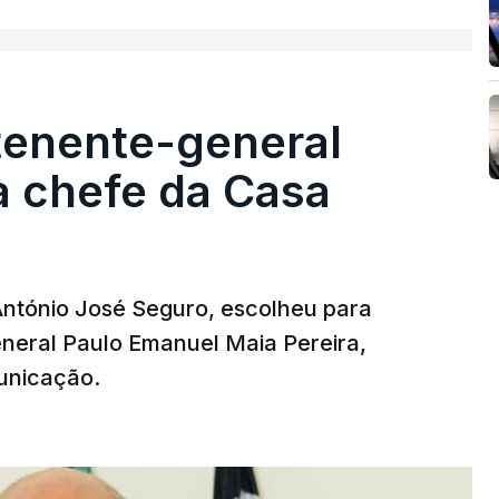
tenente-general
a chefe da Casa
 António José Seguro, escolheu para
eneral Paulo Emanuel Maia Pereira,
unicação.