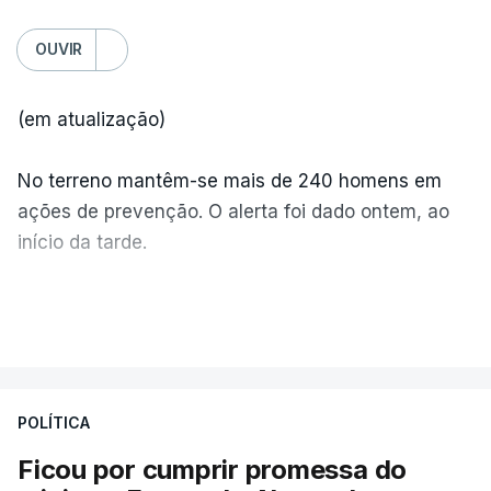
OUVIR
(em atualização)
No terreno mantêm-se mais de 240 homens em
ações de prevenção. O alerta foi dado ontem, ao
início da tarde.
Mais de 20 mil pessoas foram retiradas de casa
VER MAIS
por causa dos violentos incêndios no Canadá
POLÍTICA
Ficou por cumprir promessa do