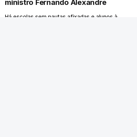
ministro Fernando Alexandre
Há escolas sem pautas afixadas e alunos à
espera das reapreciações. O processo não
ficou fechado na sexta-feira como estava
previsto. Vários agrupamentos receberam os
dados com atraso e erros. O ministro da
Educação tinha garantido que as pautas seriam
todas afixadas na sexta-feira.
RTP
/
atualizado 8 Agosto 2026, 21:10
ERRO
100
ERROR ON HTML5 MEDIA ELEMENT
ESTE CONTEÚDO ESTÁ NESTE MOMENTO