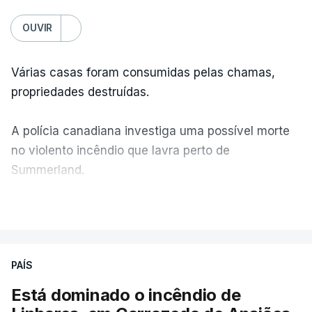
OUVIR
Várias casas foram consumidas pelas chamas,
propriedades destruídas.
A polícia canadiana investiga uma possível morte
no violento incêndio que lavra perto de
Summerland.
VER MAIS
Éum cenário de terror, descreve o primeiro-ministro
da Columbia Britânica, David Iby.
PAÍS
Está dominado o incêndio de
ERRO
100