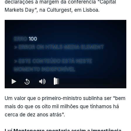
declarações à margem da conferência "Capital
Markets Day", na Culturgest, em Lisboa.
ERRO
100
ERROR ON HTML5 MEDIA ELEMENT
ESTE CONTEÚDO ESTÁ NESTE
MOMENTO INDISPONÍVEL
Um valor que o primeiro-ministro sublinha ser "bem
mais do que os oito mil milhões que tínhamos há
cerca de dez anos atrás".
Luí Montenegro apontaria assim a importância