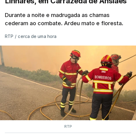
Linhares, em Carrazeda de Ansiães
ERROR ON HTML5 MEDIA ELEMENT
Durante a noite e madrugada as chamas
ESTE CONTEÚDO ESTÁ NESTE
cederam ao combate. Ardeu mato e floresta.
MOMENTO INDISPONÍVEL
RTP
/
cerca de uma hora
As autoridades canadianas estimam que vai levar
dias ou semanas para controlar o fogo. Mais de
dois mil operacionais estão no terreno no combate
às chamas.
RTP