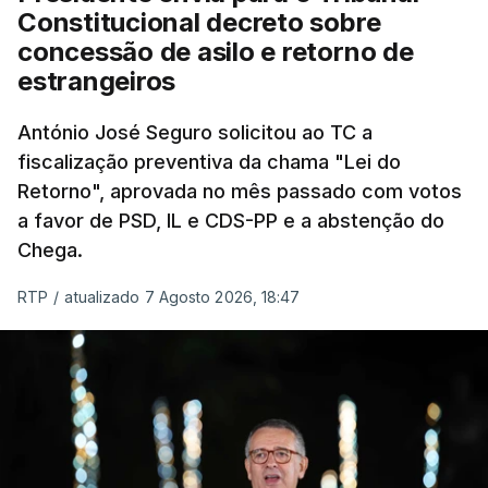
"Sempre que seja possível reduzir burocracias,
Constitucional decreto sobre
eliminar sobreposições e garantir que os apoios
concessão de asilo e retorno de
chegam a quem mais necessita, estaremos a dar
estrangeiros
um passo na direção certa", argumenta o
António José Seguro solicitou ao TC a
Presidente da República.
fiscalização preventiva da chama "Lei do
Retorno", aprovada no mês passado com votos
Assegurar que "ninguém é
a favor de PSD, IL e CDS-PP e a abstenção do
prejudicado"
Chega.
RTP
/
atualizado 7 Agosto 2026, 18:47
O Preisdente deixa, no entanto, deixa alguns
avisos:
uma reforma desta dimensão "deve ter
como primeiro critério a proteção das pessoas"
e "nenhum processo de simplificação pode
traduzir-se numa diminuição da proteção