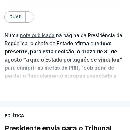
OUVIR
Numa
nota publicada
na página da Presidência da
República, o chefe de Estado afirma que
teve
presente, para esta decisão, o prazo de 31 de
agosto "a que o Estado português se vinculou"
para cumprir as metas do PRR, "sob pena de
perder o financiamento europeu associado a
essa reforma específica".
VER MAIS
António José Seguro entende que a reforma reúne
treze apoios sociais "num só" e pretende "tornar o
POLÍTICA
sistema mais simples, mais justo e transparente".
Presidente envia para o Tribunal