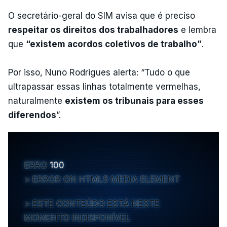
O secretário-geral do SIM avisa que é preciso
respeitar os direitos dos trabalhadores
e lembra
que
“existem acordos coletivos de trabalho”
.
Por isso, Nuno Rodrigues alerta: “Tudo o que
ultrapassar essas linhas totalmente vermelhas,
naturalmente
existem os tribunais para esses
diferendos
”.
ERRO
100
ERROR ON HTML5 MEDIA ELEMENT
ESTE CONTEÚDO ESTÁ NESTE
MOMENTO INDISPONÍVEL