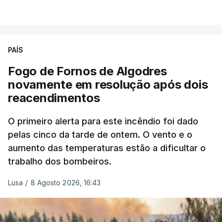
combater ferozmente a imigração ilegal,
VER MAIS
precisamos de regular a nossa imigração e
precisamos de defender as nossas fronteiras e
nada disto é incompatível com tratarmos com
PAÍS
dignidade as pessoas, designadamente menores e
Fogo de Fornos de Algodres
crianças", acrescentou.
novamente em resolução após dois
reacendimentos
António José Seguro mostrou dúvidas sobre se é
garantido o superior interesse da criança.
O primeiro alerta para este incêndio foi dado
pelas cinco da tarde de ontem. O vento e o
aumento das temperaturas estão a dificultar o
trabalho dos bombeiros.
ERRO
100
ERROR ON HTML5 MEDIA ELEMENT
Lusa
/
8 Agosto 2026, 16:43
ESTE CONTEÚDO ESTÁ NESTE
MOMENTO INDISPONÍVEL