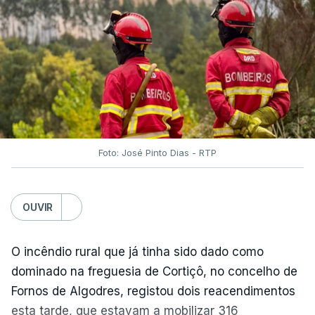
O Chega considerou "de uma enorme gravidade" a
decisão do Presidente da República
de enviar para
o Tribunal Constitucional o decreto sobre retorno
de estrangeiros, sustentando tratar-se de "uma
irresponsabilidade".
Foto: José Pinto Dias - RTP
Na sexta-feira, a Presidência da República
anunciou que
António José Seguro pediu ao
OUVIR
Tribunal Constitucional a fiscalização preventiva do
decreto
do parlamento sobre concessão de asilo,
detenção e retorno de estrangeiros, aprovado com
O incêndio rural que já tinha sido dado como
votos a favor de PSD, IL e CDS-PP e a abstenção
dominado na freguesia de Cortiçô, no concelho de
do Chega.
Fornos de Algodres, registou dois reacendimentos
esta tarde, que estavam a mobilizar 316