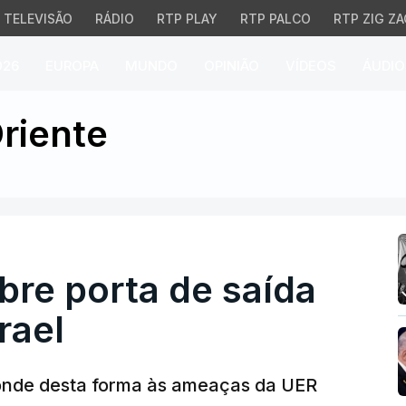
TELEVISÃO
RÁDIO
RTP PLAY
RTP PALCO
RTP ZIG ZA
026
EUROPA
MUNDO
OPINIÃO
VÍDEOS
ÁUDIO
 porta de saída da Euro
riente
bre porta de saída
rael
ponde desta forma às ameaças da UER