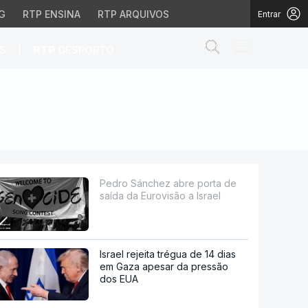
G
RTP ENSINA
RTP ARQUIVOS
Entrar
Abrir campo de
|
S
RTP
DESPORTO
visão a Israel
Pedro Sánchez abre porta de
saída da Eurovisão a Israel
Israel rejeita trégua de 14 dias
em Gaza apesar da pressão
dos EUA