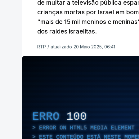
de multar a televisão pública esp
crianças mortas por Israel em bo
"mais de 15 mil meninos e meninas"
dos raides israelitas.
RTP
/
atualizado 20 Maio 2025, 06:41
ERRO
100
ERROR ON HTML5 MEDIA ELEMENT
ESTE CONTEÚDO ESTÁ NESTE MOME