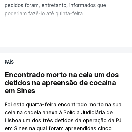
pedidos foram, entretanto, informados que
poderiam fazê-lo até quinta-feira.
A intenção era que os resultados fossem
VER MAIS
publicados no dia seguinte (sexta-feira), o que
poderá não acontecer.
PAÍS
No domingo, estavam concluídos cerca de 50 por
cento dos mais de 20 mil pedidos de reapreciação,
Encontrado morto na cela um dos
mas Cristina Mota, porta-voz da Missão Escola
detidos na apreensão de cocaína
Pública, tem dúvidas de que o processo esteja
em Sines
concluído a tempo.
Foi esta quarta-feira encontrado morto na sua
cela na cadeia anexa à Polícia Judiciária de
"Durante o fim de semana e nos últimos dias,
Lisboa um dos três detidos da operação da PJ
apercebamo-nos que ainda estão a ser
em Sines na qual foram apreendidas cinco
convocados professores para reapreciações"
,