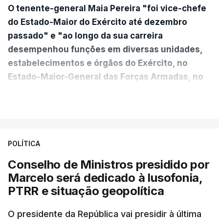
O tenente-general Maia Pereira "foi vice-chefe
do Estado-Maior do Exército até dezembro
passado" e "ao longo da sua carreira
desempenhou funções em diversas unidades,
estabelecimentos e órgãos do Exército, no
Estado-Maior-General das Forças Armadas, no
Ministério da Defesa Nacional e no
VER MAIS
estrangeiro"
, refere-se numa nota enviada à
agência Lusa pela assessoria do Presidente eleito.
Da sua experiência no terreno, é destacada a
POLÍTICA
participação "em duas missões no âmbito das
Conselho de Ministros presidido por
Forças Nacionais Destacadas, como
Marcelo será dedicado à lusofonia,
comandante do 2.º Batalhão Mecanizado, da
PTRR e situação geopolítica
Reserva Tática do Comandante da Força da
NATO no Kosovo, e, mais recentemente, na
O presidente da República vai presidir à última