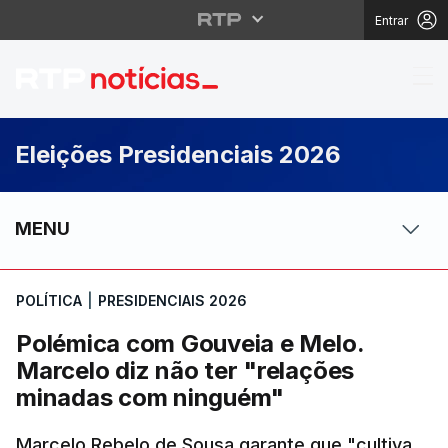
Entrar
Polémica com Gouveia 
Eleições Presidenciais 2026
MENU
POLÍTICA
|
PRESIDENCIAIS 2026
Polémica com Gouveia e Melo.
Marcelo diz não ter "relações
minadas com ninguém"
Marcelo Rebelo de Sousa garante que "cultiva