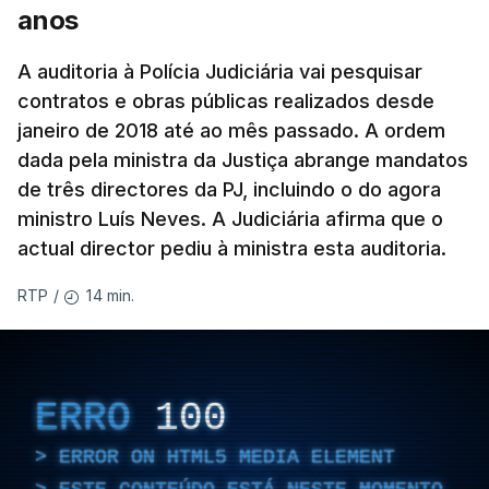
anos
televisão israelita i24News, que também teve
acesso às deliberações do Gabinete, recordou na
A auditoria à Polícia Judiciária vai pesquisar
sexta-feira que, após a reunião, ficou por decidir a
contratos e obras públicas realizados desde
autorização formal de Israel para a entrada em
janeiro de 2018 até ao mês passado. A ordem
Gaza da Força Internacional de Estabilização, um
dada pela ministra da Justiça abrange mandatos
contingente multinacional proposto no âmbito do
de três directores da PJ, incluindo o do agora
Conselho da Paz promovido por Trump.
ministro Luís Neves. A Judiciária afirma que o
actual director pediu à ministra esta auditoria.
Meios de comunicação social israelitas
informaram, após a reunião do Gabinete de
14 min.
RTP
/
Segurança do país, que o órgão presidido por
Netanyahu exigiu durante a sessão de quinta-feira
a retoma dos ataques aéreos em Gaza,
ERRO
100
interrompidos desde segunda-feira.
ERROR ON HTML5 MEDIA ELEMENT
"O Hamas aceitou o plano de 15 pontos, mas não