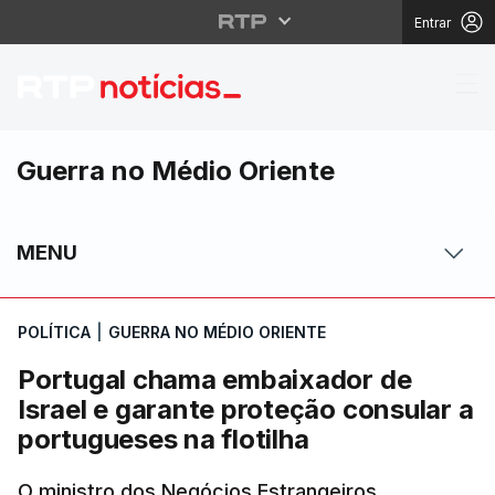
Entrar
Portugal chama embaixa
Guerra no Médio Oriente
MENU
POLÍTICA
|
GUERRA NO MÉDIO ORIENTE
Portugal chama embaixador de
Israel e garante proteção consular a
portugueses na flotilha
O ministro dos Negócios Estrangeiros