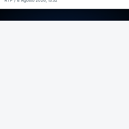
RTP
/
8 Agosto 2026, 13:32
Vários ministros, entre os quais Bezalel Smotrich,
Orit Strock, Avi Dichter e Zeev Elkin, todos de
extrema-direita, pressionaram Netanyahu para que
ERRO
100
declare formalmente a rejeição de Israel à
ERROR ON HTML5 MEDIA ELEMENT
aplicação do plano anunciado no final de julho pelo
Presidente dos Estados Unidos, Donald Trump, e
ESTE CONTEÚDO ESTÁ NESTE MOMENTO
aprovado pelo Hamas, segundo o qual a milícia
INDISPONÍVEL
palestiniana se comprometia a desarmar-se se as
tropas israelitas abandonassem a Faixa.
Na reunião, o ministro ultranacionalista da
No discurso que marcou a abertura das festas, o
Segurança Nacional, Itamar Ben-Gvir, confrontou
presidente defendeu que Campo Maior pode
Netanyahu e apelou à manutenção diária de
ensinar "uma lição" a Portugal, que precisa de
ataques seletivos em Gaza, ao que o primeiro-
comunidades com entreajuda e cooperação.
ministro respondeu que "nos próximos 90 dias,
nada será tático".