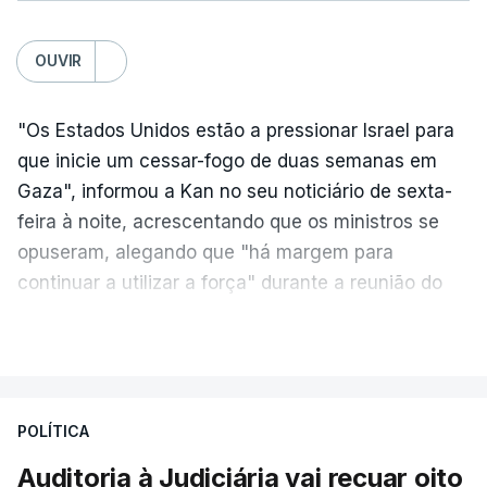
OUVIR
"Os Estados Unidos estão a pressionar Israel para
que inicie um cessar-fogo de duas semanas em
Gaza", informou a Kan no seu noticiário de sexta-
feira à noite, acrescentando que os ministros se
opuseram, alegando que "há margem para
continuar a utilizar a força" durante a reunião do
Gabinete de Segurança de quinta-feira.
VER MAIS
A ideia de uma trégua tem a ver com a
necessidade de travar os ataques com vista à
aplicação do plano de desarmamento do Hamas.
POLÍTICA
Auditoria à Judiciária vai recuar oito
Além disso, o correspondente do canal de