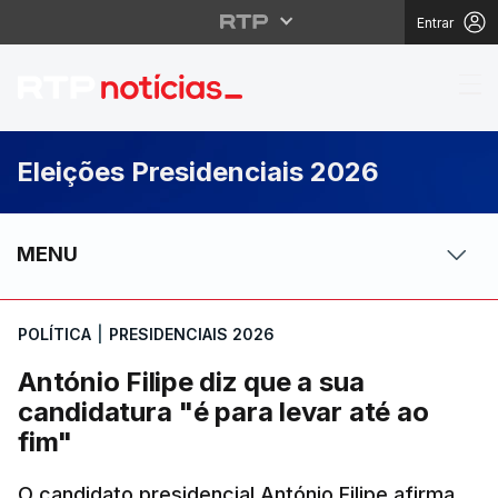
Entrar
António Filipe diz que 
Eleições Presidenciais 2026
MENU
POLÍTICA
|
PRESIDENCIAIS 2026
António Filipe diz que a sua
candidatura "é para levar até ao
fim"
O candidato presidencial António Filipe afirma