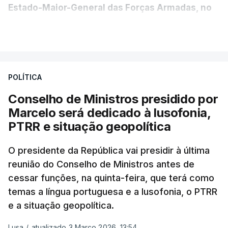
Estado-Maior-General das Forças Armadas, no
Ministério da Defesa Nacional e no
VER MAIS
estrangeiro"
, refere-se numa nota enviada à
agência Lusa pela assessoria do Presidente eleito.
Da sua experiência no terreno, é destacada a
POLÍTICA
participação "em duas missões no âmbito das
Conselho de Ministros presidido por
Forças Nacionais Destacadas, como
Marcelo será dedicado à lusofonia,
comandante do 2.º Batalhão Mecanizado, da
PTRR e situação geopolítica
Reserva Tática do Comandante da Força da
NATO no Kosovo, e, mais recentemente, na
O presidente da República vai presidir à última
MINUSCA, como 2.º comandante da Força
reunião do Conselho de Ministros antes de
Militar da ONU para a República Centro-
cessar funções, na quinta-feira, que terá como
Africana"
.
temas a língua portuguesa e a lusofonia, o PTRR
e a situação geopolítica.
"Foi ainda
chefe do Branch de Apoio às
Operações na Divisão de Operações,
Lusa
/
atualizado 3 Março 2026, 13:54