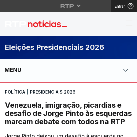
Entrar
Venezuela, imigração,
Eleições Presidenciais 2026
MENU
POLÍTICA
|
PRESIDENCIAIS 2026
Venezuela, imigração, picardias e
desafio de Jorge Pinto às esquerdas
marcam debate com todos na RTP
Jorge Pinto deixou um desafio à esquerda no