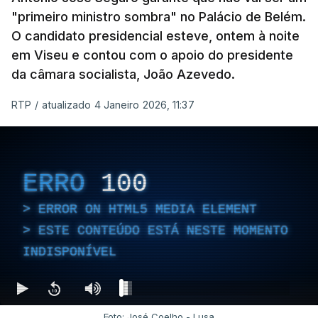
"primeiro ministro sombra" no Palácio de Belém.
O candidato presidencial esteve, ontem à noite
em Viseu e contou com o apoio do presidente
da câmara socialista, João Azevedo.
RTP
/
atualizado 4 Janeiro 2026, 11:37
ERRO
100
ERROR ON HTML5 MEDIA ELEMENT
ESTE CONTEÚDO ESTÁ NESTE MOMENTO
INDISPONÍVEL
Foto: José Coelho - Lusa