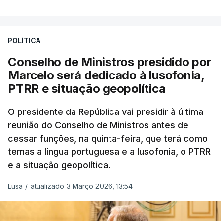
estrangeiro"
, refere-se numa nota enviada à
agência Lusa pela assessoria do Presidente eleito.
Da sua experiência no terreno, é destacada a
POLÍTICA
participação "em duas missões no âmbito das
Conselho de Ministros presidido por
Forças Nacionais Destacadas, como
Marcelo será dedicado à lusofonia,
comandante do 2.º Batalhão Mecanizado, da
PTRR e situação geopolítica
Reserva Tática do Comandante da Força da
NATO no Kosovo, e, mais recentemente, na
O presidente da República vai presidir à última
MINUSCA, como 2.º comandante da Força
reunião do Conselho de Ministros antes de
Militar da ONU para a República Centro-
cessar funções, na quinta-feira, que terá como
Africana"
.
temas a língua portuguesa e a lusofonia, o PTRR
e a situação geopolítica.
"Foi ainda
chefe do Branch de Apoio às
Operações na Divisão de Operações,
Lusa
/
atualizado 3 Março 2026, 13:54
acumulando com presidente dos Grupos NATO
de Proteção da Força e de Operações