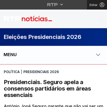
Entrar
Presidenciais. Seguro 
Eleições Presidenciais 2026
MENU
POLÍTICA
|
PRESIDENCIAIS 2026
Presidenciais. Seguro apela a
consensos partidários em áreas
essenciais
António José Seguro garante que não vai ser um