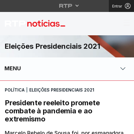
Entrar
Presidente reeleito p
Eleições Presidenciais 2021
MENU
POLÍTICA
|
ELEIÇÕES PRESIDENCIAIS 2021
Presidente reeleito promete
combate à pandemia e ao
extremismo
Marcelo Rebelo de Sousa foi, por esmagadora