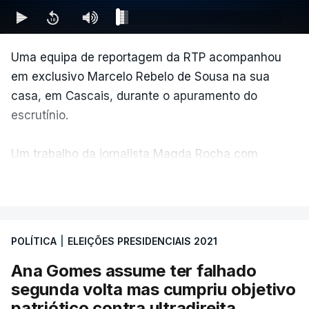
Uma equipa de reportagem da RTP acompanhou
em exclusivo Marcelo Rebelo de Sousa na sua
casa, em Cascais, durante o apuramento do
escrutínio.
Um trabalho da jornalista Magda Rocha com
imagem e edição do repórter David Araújo.
VER MAIS
POLÍTICA
|
ELEIÇÕES PRESIDENCIAIS 2021
Ana Gomes assume ter falhado
segunda volta mas cumpriu objetivo
patriótico contra ultradireita