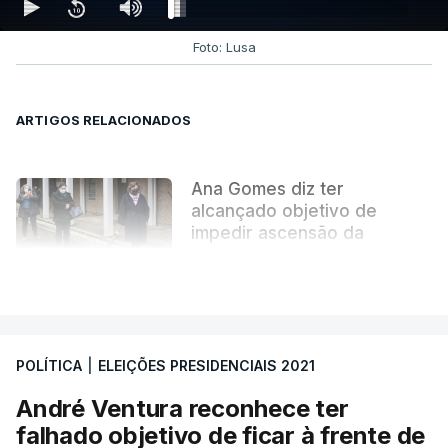
Foto: Lusa
ARTIGOS RELACIONADOS
Ana Gomes diz ter
alcançado objetivo de
impedir ascensão da
"ultradireita"
VER MAIS
atualizado 24 Janeiro 2021, 23:58
Ana Gomes fica em segundo
POLÍTICA
|
ELEIÇÕES PRESIDENCIAIS 2021
e admite resultado abaixo
das expectativas
André Ventura reconhece ter
25 Janeiro 2021, 09:45
falhado objetivo de ficar à frente de