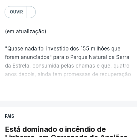
OUVIR
(em atualização)
"Quase nada foi investido dos 155 milhões que
foram anunciados" para o Parque Natural da Serra
da Estrela, consumida pelas chamas e que, quatro
anos depois, ainda tem promessas de recuperação
por cumprir.
VER MAIS
ERRO
100
PAÍS
ERROR ON HTML5 MEDIA ELEMENT
Está dominado o incêndio de
ESTE CONTEÚDO ESTÁ NESTE