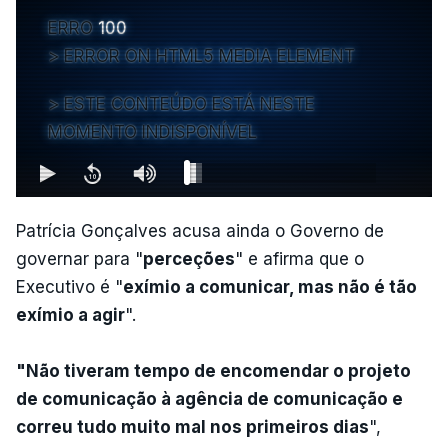
ERRO
100
ERROR ON HTML5 MEDIA ELEMENT
ESTE CONTEÚDO ESTÁ NESTE
MOMENTO INDISPONÍVEL
Patrícia Gonçalves acusa ainda o Governo de
governar para "
perceções
" e afirma que o
Executivo é "
exímio a comunicar, mas não é tão
exímio a agir
".
"Não tiveram tempo de encomendar o projeto
de comunicação à agência de comunicação e
correu tudo muito mal nos primeiros dias
",