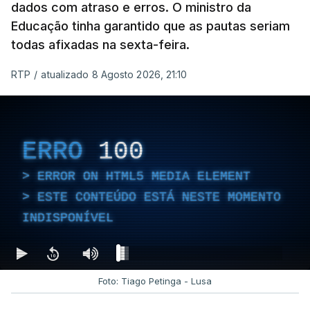
dados com atraso e erros. O ministro da
Educação tinha garantido que as pautas seriam
todas afixadas na sexta-feira.
RTP
/
atualizado 8 Agosto 2026, 21:10
ERRO
100
ERROR ON HTML5 MEDIA ELEMENT
ESTE CONTEÚDO ESTÁ NESTE MOMENTO
INDISPONÍVEL
Foto: Tiago Petinga - Lusa