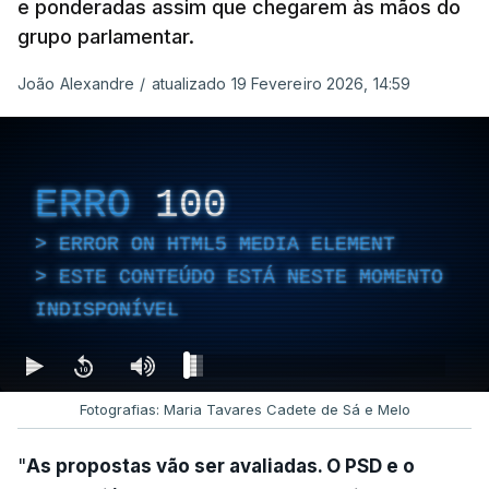
e ponderadas assim que chegarem às mãos do
grupo parlamentar.
João Alexandre
/
atualizado 19 Fevereiro 2026, 14:59
ERRO
100
ERROR ON HTML5 MEDIA ELEMENT
ESTE CONTEÚDO ESTÁ NESTE MOMENTO
INDISPONÍVEL
Fotografias: Maria Tavares Cadete de Sá e Melo
"
As propostas vão ser avaliadas. O PSD e o