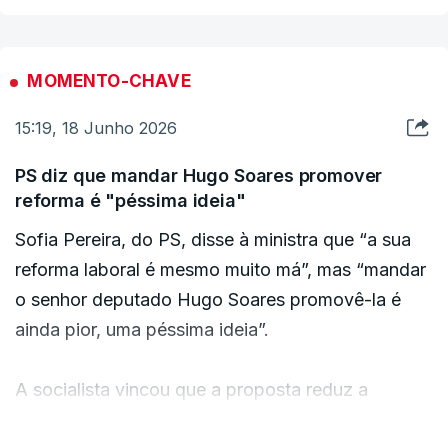
e “faz das representações sindicais os maus da
fita”, acrescentou.
MOMENTO-CHAVE
15:19, 18 Junho 2026
PS diz que mandar Hugo Soares promover
reforma é "péssima ideia"
Sofia Pereira, do PS, disse à ministra que “a sua
reforma laboral é mesmo muito má”, mas “mandar
o senhor deputado Hugo Soares promovê-la é
ainda pior, uma péssima ideia”.
A socialista vincou que a proposta reduz a
possibilidade de teletrabalho, promove o