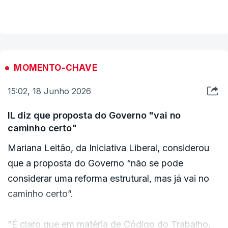
outsourcing, aumenta a possibilidade de contratos
VER MAIS
a prazo e prejudica os direitos parentais.
MOMENTO-CHAVE
15:02, 18 Junho 2026
IL diz que proposta do Governo "vai no
caminho certo"
Mariana Leitão, da Iniciativa Liberal, considerou
que a proposta do Governo “não se pode
considerar uma reforma estrutural, mas já vai no
caminho certo”.
“É claro que em matéria de Código do Trabalho,