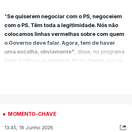
"
Se quiserem negociar com o PS, negoceiem
com o PS. Têm toda a legitimidade. Nós não
colocamos linhas vermelhas sobre com quem
o Governo deve falar. Agora, tem de haver
uma escolha, obviamente"
, disse, no programa
Entre Políticos, o deputado Bruno Nunes, que se
mostra otimista: "
À hora a que aqui estamos
VER MAIS
continuam a existir negociações. Há uma
cedência de parte a parte para existir pelo
menos uma perspetiva que seja boa para os
trabalhadores e para as empresas
".
MOMENTO-CHAVE
Em declarações na RTP Antena 1, deputado
13:45, 18 Junho 2026
insistiu que o Chega continua disponível para