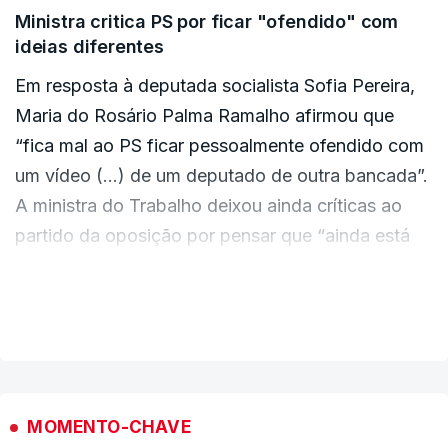
Ministra critica PS por ficar "ofendido" com
ideias diferentes
Em resposta à deputada socialista Sofia Pereira,
Maria do Rosário Palma Ramalho afirmou que
“fica mal ao PS ficar pessoalmente ofendido com
um vídeo (...) de um deputado de outra bancada”.
A ministra do Trabalho deixou ainda críticas ao
partido da oposição por pensar que “ainda está
no Governo” e ficar incomodado por quem está
no Executivo “pensar diferente”.
VER MAIS
“A reforma laboral estava anunciada no programa
do Governo”.
MOMENTO-CHAVE
E, depois de um período de pausa na contagem,