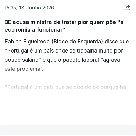
15:35, 18 Junho 2026
acrescentou: “Esta reforma não nasce de uma
crença da ministra ou do Governo, mas de
BE acusa ministra de tratar pior quem põe "a
relatórios internacionais de 2024 como da OCDE,
economia a funcionar"
EU e FMI de que a produtividade está a ser
Fabian Figueiredo (Bloco de Esquerda) disse que
prejudicada pela muita rigidez da
“Portugal é um país onde se trabalha muito por
regulamentação.”
pouco salário” e que o pacote laboral “agrava
este problema”.
“Portugal é um país que se põe de pé porque há
milhões de pessoas que trabalham todos os dias
para pôr a economia a funcionar” e “a senhora
VER MAIS
ministra acha que tratando pior” essas pessoas “é
introduzir modernidade em Portugal”,
acrescentou.