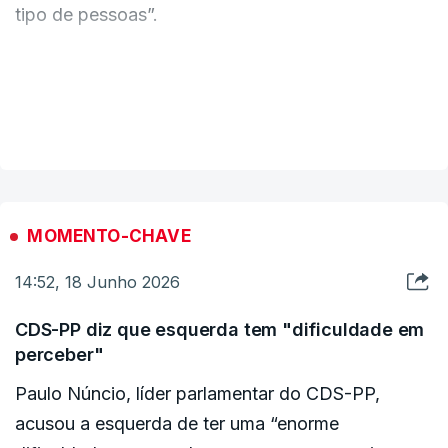
tipo de pessoas”.
“Estão disponíveis para negociar todas estas
condições que não abonam em nada os
VER MAIS
trabalhadores portugueses?”, perguntou à ministra
do Trabalho.
MOMENTO-CHAVE
14:52, 18 Junho 2026
CDS-PP diz que esquerda tem "dificuldade em
perceber"
Paulo Núncio, líder parlamentar do CDS-PP,
acusou a esquerda de ter uma “enorme