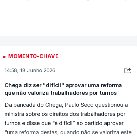
qualquer coisa que se tente mexer (…) a esquerda
insurge-se logo, e vem a luta de classes e a luta
VER MAIS
dos trabalhadores”, afirmou.
“A verdade é que o vosso mercado de trabalho o
que dá é ter metade da população a ganhar mil
MOMENTO-CHAVE
euros por mês”, acrescentou a líder da IL.
14:58, 18 Junho 2026
Chega diz ser "difícil" aprovar uma reforma
que não valoriza trabalhadores por turnos
Da bancada do Chega, Paulo Seco questionou a
ministra sobre os direitos dos trabalhadores por
turnos e disse que “é difícil” ao partido aprovar
“uma reforma destas, quando não se valoriza este