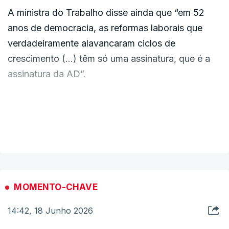
A ministra do Trabalho disse ainda que “em 52
anos de democracia, as reformas laborais que
verdadeiramente alavancaram ciclos de
crescimento (…) têm só uma assinatura, que é a
assinatura da AD”.
Maria do Rosário Palma Ramalho pediu aos
portugueses que “fiquem tranquilos”, já que “ao
VER MAIS
contrário do que vos quiseram convencer, não há
nenhum corte dos direitos dos trabalhadores
nesta reforma”.
MOMENTO-CHAVE
“Pelo contrário: eles são reforçados”, assegurou,
14:42, 18 Junho 2026
defendendo que “este é o único caminho”.