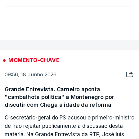
VER MAIS
ERRO
100
ERROR ON HTML5 MEDIA ELEMENT
ESTE CONTEÚDO ESTÁ NESTE MOMENTO
INDISPONÍVEL
MOMENTO-CHAVE
A deputada rejeita também as críticas de que a
09:56, 18 Junho 2026
proposta do Governo favorece, sobretudo, as
grandes empresas.
Grande Entrevista. Carneiro aponta
"cambalhota política" a Montenegro por
O debate decorre um mês depois de a proposta
"
Noventa e seis por cento das empresas
discutir com Chega a idade da reforma
de lei que altera o Código de Trabalho e leis
portuguesas são micro, pequenas e médias
conexas ter dado entrada na Assembleia da
O secretário-geral do PS acusou o primeiro-ministro
empresas. Quando protegemos o emprego
de não rejeitar publicamente a discussão desta
República.
estamos também a proteger os
matéria. Na Grande Entrevista da RTP, José luís