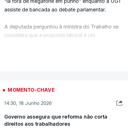
“lá fora de megafone em punho” enquanto a UGT
assiste de bancada ao debate parlamentar.
A deputada perguntou à ministra do Trabalho se
considera que a proposta laboral é um
instrumento decisivo para a valorização salarial.
VER MAIS
A social-democrata frisou que um dos maiores
desafios económicos e sociais é o aumento de
salários, que disse impactar diretamente a
qualidade de vida dos trabalhadores e a retenção
MOMENTO-CHAVE
de talento no mercado laboral.
14:30, 18 Junho 2026
Governo assegura que reforma não corta
direitos aos trabalhadores