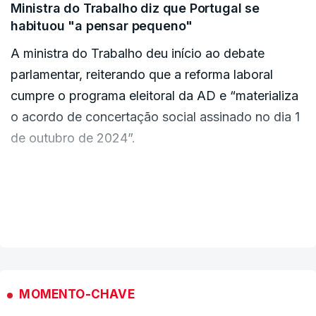
Ministra do Trabalho diz que Portugal se
habituou "a pensar pequeno"
A ministra do Trabalho deu início ao debate
parlamentar, reiterando que a reforma laboral
cumpre o programa eleitoral da AD e “materializa
o acordo de concertação social assinado no dia 1
de outubro de 2024”.
“O país habituou-se à estagnação, habituou-se a
pensar pequeno, à cauda da Europa, a ser
VER MAIS
ultrapassado por países que entraram na União
Europeia muito depois de nós”, disse Maria do
Rosário Palma Ramalho, enumerando a Chéquia,
Eslovénia, Malta, Chipre, Lituânia, Estónia,
MOMENTO-CHAVE
Polónia, Hungria e Roménia.