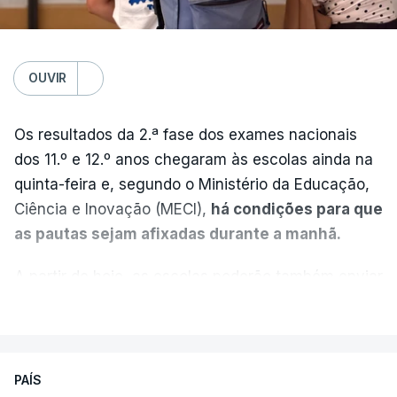
OUVIR
Os resultados da 2.ª fase dos exames nacionais
dos 11.º e 12.º anos chegaram às escolas ainda na
quinta-feira e, segundo o Ministério da Educação,
Ciência e Inovação (MECI),
há condições para que
as pautas sejam afixadas durante a manhã.
A partir de hoje, as escolas poderão também enviar
aos alunos as versões digitalizadas das respetivas
VER MAIS
provas classificadas, à semelhança do que
aconteceu durante a 1.ª fase.
PAÍS
Em anos anteriores, a consulta das provas