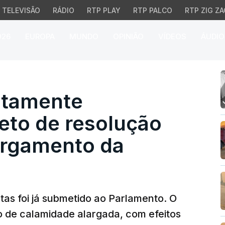
TELEVISÃO
RÁDIO
RTP PLAY
RTP PALCO
RTP ZIG ZA
026
EUROPA
MUNDO
OPINIÃO
VÍDEOS
ÁUDIO
amente excecional". Pro
utamente
jeto de resolução
argamento da
stas foi já submetido ao Parlamento. O
ão de calamidade alargada, com efeitos