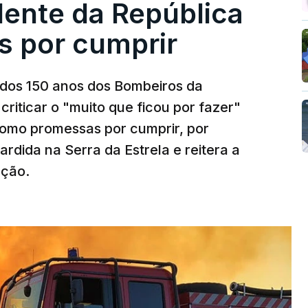
dente da República
s por cumprir
os 150 anos dos Bombeiros da
riticar o "muito que ficou por fazer"
como promessas por cumprir, por
rdida na Serra da Estrela e reitera a
nção.