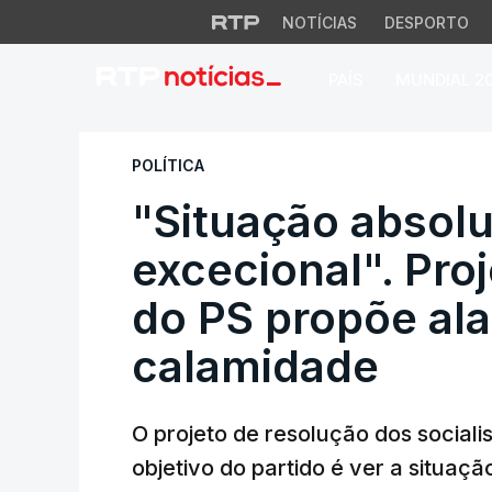
NOTÍCIAS
DESPORTO
PAÍS
MUNDIAL 2
"Situação absolut
POLÍTICA
"Situação absol
excecional". Pro
do PS propõe al
calamidade
O projeto de resolução dos sociali
objetivo do partido é ver a situaç