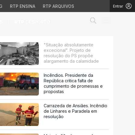
G
RTP ENSINA
RTP ARQUIVOS
Entrar
Abrir campo de
|
S
RTP
DESPORTO
jeto de resolução do P
"Situação absolutamente
excecional". Projeto de
resolução do PS propõe
alargamento da calamidade
Incêndios. Presidente da
República critica falta de
cumprimento de promessas e
propostas
Carrazeda de Ansiães. Incêndio
de Linhares e Paradela em
resolução