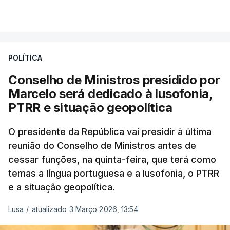
Ministério da Defesa Nacional e no
VER MAIS
estrangeiro"
, refere-se numa nota enviada à
agência Lusa pela assessoria do Presidente eleito.
Da sua experiência no terreno, é destacada a
POLÍTICA
participação "em duas missões no âmbito das
Conselho de Ministros presidido por
Forças Nacionais Destacadas, como
Marcelo será dedicado à lusofonia,
comandante do 2.º Batalhão Mecanizado, da
PTRR e situação geopolítica
Reserva Tática do Comandante da Força da
NATO no Kosovo, e, mais recentemente, na
O presidente da República vai presidir à última
MINUSCA, como 2.º comandante da Força
reunião do Conselho de Ministros antes de
Militar da ONU para a República Centro-
cessar funções, na quinta-feira, que terá como
Africana"
.
temas a língua portuguesa e a lusofonia, o PTRR
e a situação geopolítica.
"Foi ainda
chefe do Branch de Apoio às
Operações na Divisão de Operações,
Lusa
/
atualizado 3 Março 2026, 13:54
acumulando com presidente dos Grupos NATO