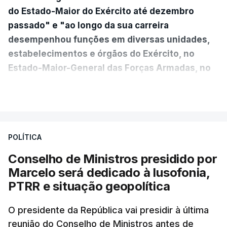
do Estado-Maior do Exército até dezembro
passado" e "ao longo da sua carreira
desempenhou funções em diversas unidades,
estabelecimentos e órgãos do Exército, no
Estado-Maior-General das Forças Armadas, no
Ministério da Defesa Nacional e no
VER MAIS
estrangeiro"
, refere-se numa nota enviada à
agência Lusa pela assessoria do Presidente eleito.
Da sua experiência no terreno, é destacada a
POLÍTICA
participação "em duas missões no âmbito das
Conselho de Ministros presidido por
Forças Nacionais Destacadas, como
Marcelo será dedicado à lusofonia,
comandante do 2.º Batalhão Mecanizado, da
PTRR e situação geopolítica
Reserva Tática do Comandante da Força da
NATO no Kosovo, e, mais recentemente, na
O presidente da República vai presidir à última
MINUSCA, como 2.º comandante da Força
reunião do Conselho de Ministros antes de