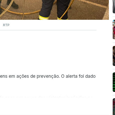
RTP
ns em ações de prevenção. O alerta foi dado
de casa por causa dos violentos incêndios no
ER MAIS