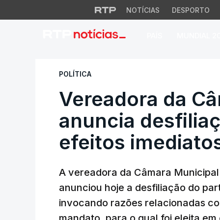
NOTÍCIAS
DESPORTO
PAÍS
MUNDIAL 2
Vereadora da Câma
POLÍTICA
Vereadora da Câ
anuncia desfili
efeitos imediato
A vereadora da Câmara Municipal
anunciou hoje a desfiliação do par
invocando razões relacionadas c
mandato, para o qual foi eleita em