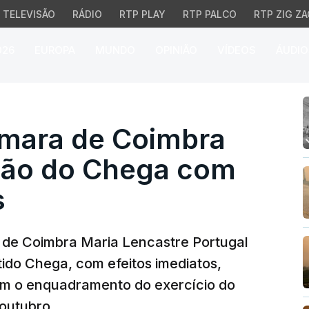
TELEVISÃO
RÁDIO
RTP PLAY
RTP PALCO
RTP ZIG ZA
026
EUROPA
MUNDO
OPINIÃO
VÍDEOS
ÁUDIO
ra de Coimbra anuncia 
mara de Coimbra
ação do Chega com
s
 de Coimbra Maria Lencastre Portugal
tido Chega, com efeitos imediatos,
om o enquadramento do exercício do
 outubro.