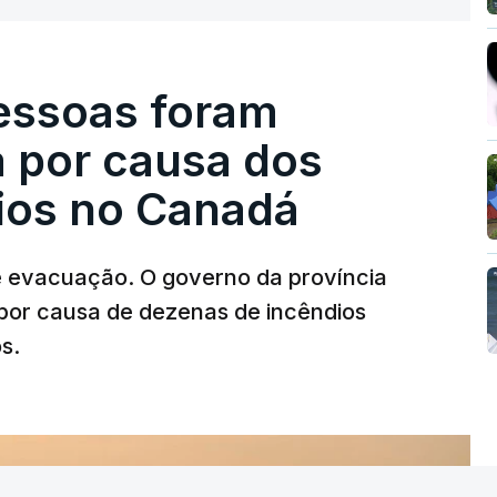
pessoas foram
a por causa dos
dios no Canadá
e evacuação. O governo da província
por causa de dezenas de incêndios
s.