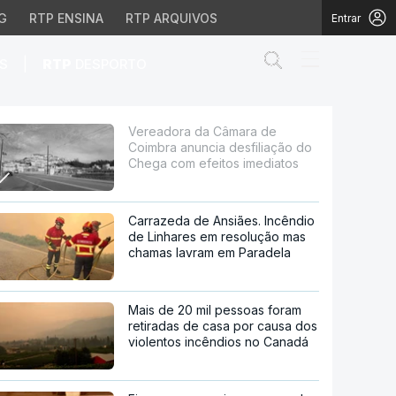
G
RTP ENSINA
RTP ARQUIVOS
Entrar
Abrir campo de
|
S
RTP
DESPORTO
desfiliação do Chega c
Vereadora da Câmara de
Coimbra anuncia desfiliação do
Chega com efeitos imediatos
Carrazeda de Ansiães. Incêndio
de Linhares em resolução mas
chamas lavram em Paradela
Mais de 20 mil pessoas foram
retiradas de casa por causa dos
violentos incêndios no Canadá