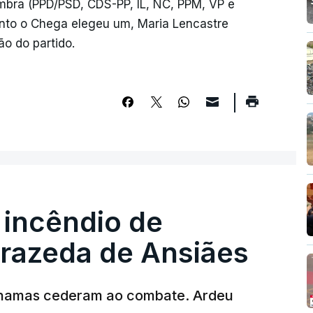
ra (PPD/PSD, CDS-PP, IL, NC, PPM, VP e
to o Chega elegeu um, Maria Lencastre
ão do partido.
 incêndio de
rrazeda de Ansiães
chamas cederam ao combate. Ardeu