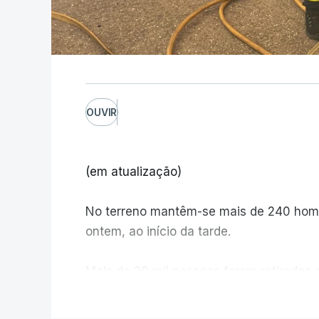
OUVIR
(em atualização)
No terreno mantêm-se mais de 240 home
ontem, ao início da tarde.
Mais de 20 mil pessoas foram retiradas 
Canadá
V