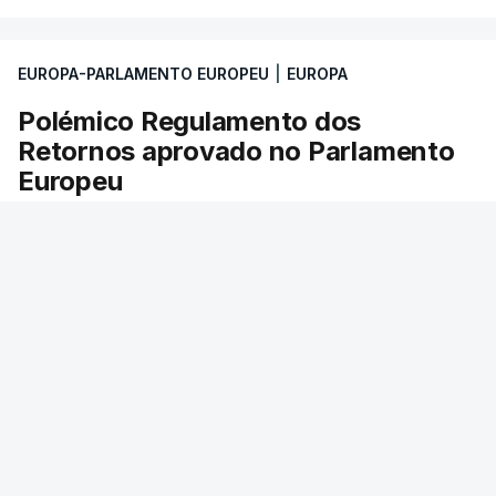
EUROPA-PARLAMENTO EUROPEU
|
EUROPA
Polémico Regulamento dos
Retornos aprovado no Parlamento
Europeu
Para os eurodeputados de direita, o Pacto das
Migrações e Asilo só fica completo com esta
diretiva. Mas a esquerda acusa a proposta de ir
contra a Carta dos Direitos Fundamentais
RTP
/
25 Junho 2026, 15:37
ERRO
100