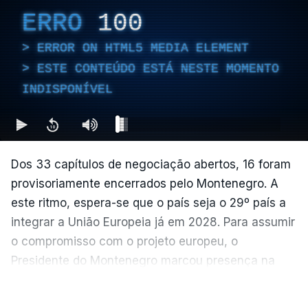
ERRO
100
ERROR ON HTML5 MEDIA ELEMENT
ESTE CONTEÚDO ESTÁ NESTE MOMENTO
INDISPONÍVEL
Dos 33 capítulos de negociação abertos, 16 foram
provisoriamente encerrados pelo Montenegro. A
este ritmo, espera-se que o país seja o 29º país a
integrar a União Europeia já em 2028. Para assumir
o compromisso com o projeto europeu, o
Presidente do Montenegro marcou presença na
Sessão Plenária do Parlamento Europeu de junho.
VER MAIS