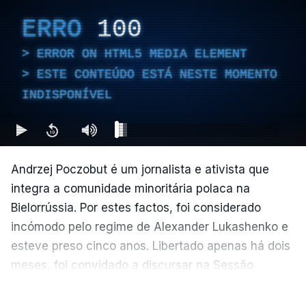
ERRO
100
ERROR ON HTML5 MEDIA ELEMENT
ESTE CONTEÚDO ESTÁ NESTE MOMENTO
INDISPONÍVEL
Andrzej Poczobut é um jornalista e ativista que
integra a comunidade minoritária polaca na
Bielorrússia. Por estes factos, foi considerado
incómodo pelo regime de Alexander Lukashenko e
esteve preso cinco anos. Libertado apenas há dois
meses, foi convidado a discursar na Sessão
Plenária do Parlamento Europeu de junho.
VER MAIS