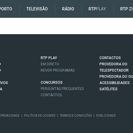
PORTO
TELEVISÃO
RÁDIO
RTP
PLAY
RTP Z
RTP PLAY
CONTACTOS
O
EM DIRETO
PROVEDORA DO
O
REVER PROGRAMAS
TELESPECTADOR
PROVEDORA DO OU
CONCURSOS
IVOS
ACESSIBILIDADES
PERGUNTAS FREQUENTES
NA
SATÉLITES
CONTACTOS
 PRIVACIDADE
|
POLÍTICA DE COOKIES
|
TERMOS E CONDIÇÕES
|
PUBLICIDADE