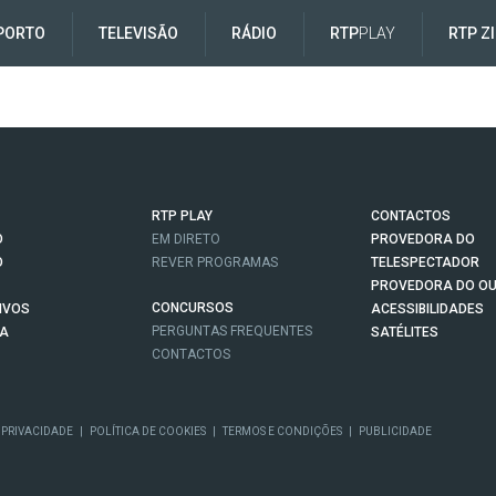
PORTO
TELEVISÃO
RÁDIO
RTP
PLAY
RTP Z
RTP PLAY
CONTACTOS
O
EM DIRETO
PROVEDORA DO
O
REVER PROGRAMAS
TELESPECTADOR
PROVEDORA DO OU
CONCURSOS
IVOS
ACESSIBILIDADES
PERGUNTAS FREQUENTES
NA
SATÉLITES
CONTACTOS
 PRIVACIDADE
|
POLÍTICA DE COOKIES
|
TERMOS E CONDIÇÕES
|
PUBLICIDADE