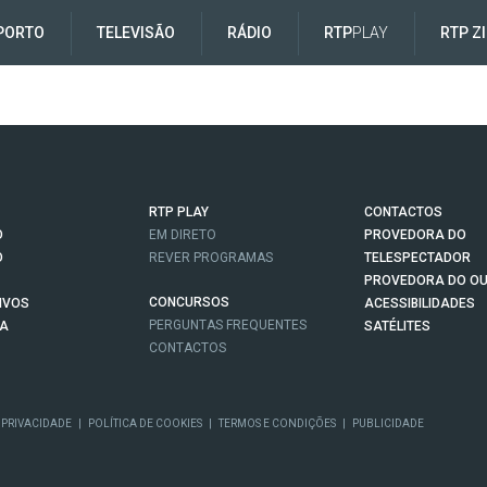
PORTO
TELEVISÃO
RÁDIO
RTP
PLAY
RTP Z
RTP PLAY
CONTACTOS
O
EM DIRETO
PROVEDORA DO
O
REVER PROGRAMAS
TELESPECTADOR
PROVEDORA DO OU
CONCURSOS
IVOS
ACESSIBILIDADES
PERGUNTAS FREQUENTES
NA
SATÉLITES
CONTACTOS
 PRIVACIDADE
|
POLÍTICA DE COOKIES
|
TERMOS E CONDIÇÕES
|
PUBLICIDADE