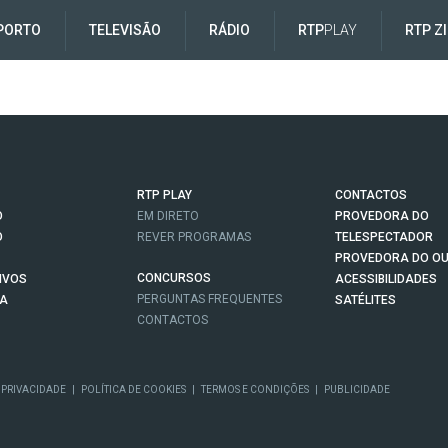
PORTO
TELEVISÃO
RÁDIO
RTP
PLAY
RTP Z
RTP PLAY
CONTACTOS
O
EM DIRETO
PROVEDORA DO
O
REVER PROGRAMAS
TELESPECTADOR
PROVEDORA DO OU
CONCURSOS
IVOS
ACESSIBILIDADES
PERGUNTAS FREQUENTES
NA
SATÉLITES
CONTACTOS
 PRIVACIDADE
|
POLÍTICA DE COOKIES
|
TERMOS E CONDIÇÕES
|
PUBLICIDADE