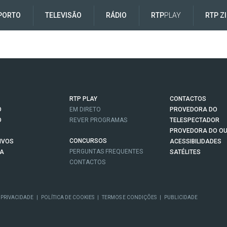
PORTO
TELEVISÃO
RÁDIO
RTP
PLAY
RTP Z
RTP PLAY
CONTACTOS
O
EM DIRETO
PROVEDORA DO
O
REVER PROGRAMAS
TELESPECTADOR
PROVEDORA DO OU
CONCURSOS
IVOS
ACESSIBILIDADES
PERGUNTAS FREQUENTES
NA
SATÉLITES
CONTACTOS
 PRIVACIDADE
|
POLÍTICA DE COOKIES
|
TERMOS E CONDIÇÕES
|
PUBLICIDADE