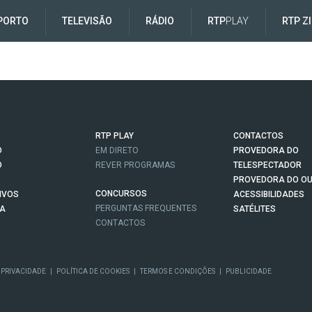
PORTO
TELEVISÃO
RÁDIO
RTP
PLAY
RTP Z
RTP PLAY
CONTACTOS
O
EM DIRETO
PROVEDORA DO
O
REVER PROGRAMAS
TELESPECTADOR
PROVEDORA DO OU
CONCURSOS
IVOS
ACESSIBILIDADES
PERGUNTAS FREQUENTES
NA
SATÉLITES
CONTACTOS
 PRIVACIDADE
|
POLÍTICA DE COOKIES
|
TERMOS E CONDIÇÕES
|
PUBLICIDADE