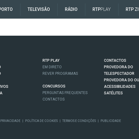
PORTO
TELEVISÃO
RÁDIO
RTP
PLAY
RTP Z
RTP PLAY
CONTACTOS
O
EM DIRETO
PROVEDORA DO
O
REVER PROGRAMAS
TELESPECTADOR
PROVEDORA DO OU
CONCURSOS
IVOS
ACESSIBILIDADES
PERGUNTAS FREQUENTES
NA
SATÉLITES
CONTACTOS
 PRIVACIDADE
|
POLÍTICA DE COOKIES
|
TERMOS E CONDIÇÕES
|
PUBLICIDADE