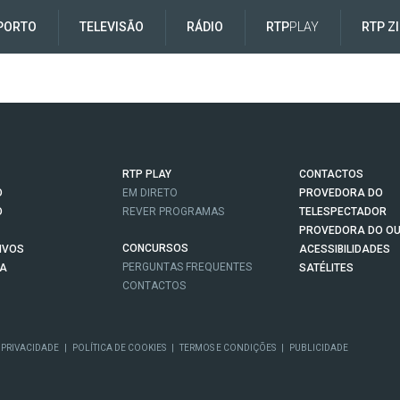
PORTO
TELEVISÃO
RÁDIO
RTP
PLAY
RTP Z
RTP PLAY
CONTACTOS
O
EM DIRETO
PROVEDORA DO
O
REVER PROGRAMAS
TELESPECTADOR
PROVEDORA DO OU
CONCURSOS
IVOS
ACESSIBILIDADES
PERGUNTAS FREQUENTES
NA
SATÉLITES
CONTACTOS
 PRIVACIDADE
|
POLÍTICA DE COOKIES
|
TERMOS E CONDIÇÕES
|
PUBLICIDADE