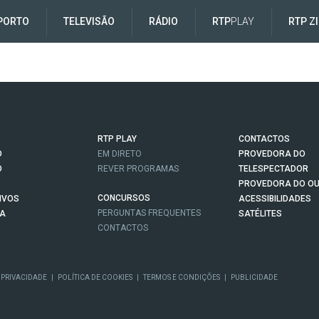
PORTO
TELEVISÃO
RÁDIO
RTP
PLAY
RTP Z
RTP PLAY
CONTACTOS
O
EM DIRETO
PROVEDORA DO
O
REVER PROGRAMAS
TELESPECTADOR
PROVEDORA DO OU
CONCURSOS
IVOS
ACESSIBILIDADES
PERGUNTAS FREQUENTES
NA
SATÉLITES
CONTACTOS
 PRIVACIDADE
|
POLÍTICA DE COOKIES
|
TERMOS E CONDIÇÕES
|
PUBLICIDADE