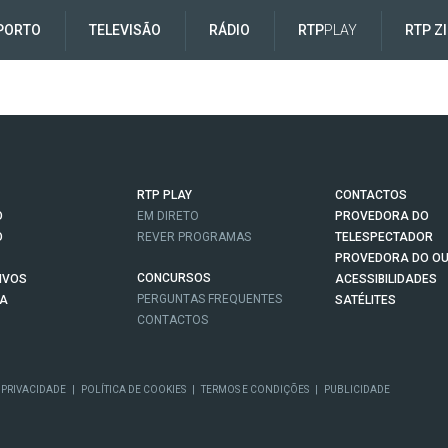
PORTO
TELEVISÃO
RÁDIO
RTP
PLAY
RTP Z
RTP PLAY
CONTACTOS
O
EM DIRETO
PROVEDORA DO
O
REVER PROGRAMAS
TELESPECTADOR
PROVEDORA DO OU
CONCURSOS
IVOS
ACESSIBILIDADES
PERGUNTAS FREQUENTES
NA
SATÉLITES
CONTACTOS
 PRIVACIDADE
|
POLÍTICA DE COOKIES
|
TERMOS E CONDIÇÕES
|
PUBLICIDADE