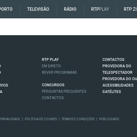
PORTO
TELEVISÃO
RÁDIO
RTP
PLAY
RTP Z
RTP PLAY
CONTACTOS
O
EM DIRETO
PROVEDORA DO
O
REVER PROGRAMAS
TELESPECTADOR
PROVEDORA DO OU
CONCURSOS
IVOS
ACESSIBILIDADES
PERGUNTAS FREQUENTES
NA
SATÉLITES
CONTACTOS
 PRIVACIDADE
|
POLÍTICA DE COOKIES
|
TERMOS E CONDIÇÕES
|
PUBLICIDADE